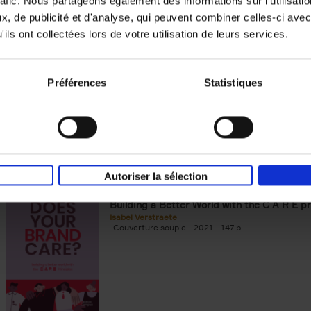
rafic. Nous partageons également des informations sur l'utilisati
, de publicité et d'analyse, qui peuvent combiner celles-ci avec
Building Bonds = Building Bus
ils ont collectées lors de votre utilisation de leurs services.
How to win buyers’ trust in a turbulent digi
Jochen Roef
Jozefien De Feyter
Carolien Boom
Couverture souple
2025
200
Préférences
Statistiques
Autoriser la sélection
Does Your Brand Care?
(EN)
Building a Better World with the C A R E pr
Isabel Verstraete
Couverture souple
2021
147