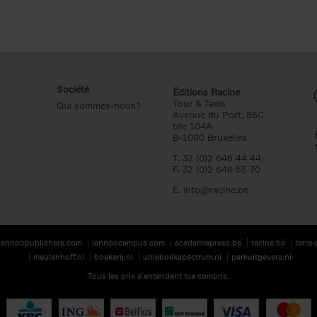
Société
Éditions Racine
Tour & Taxis
Qui sommes-nous?
Avenue du Port, 86C
bte 104A
B-1000 Bruxelles
T. 32 (0)2 646 44 44
F. 32 (0)2 646 55 70
E.
info@racine.be
lannoopublishers.com
lannoocampus.com
academiapress.be
racine.be
terra
meulenhoff.nl
boekerij.nl
unieboekspectrum.nl
parkuitgevers.nl
Tous les prix s’entendent tva compris.