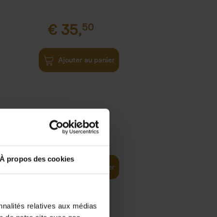
€
35,
50
Ajouter au panier
€
37,
50
)
ellent
À propos des cookies
Ajouter au panier
nnalités relatives aux médias