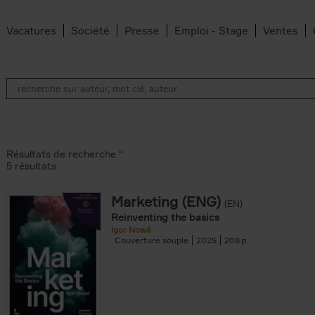
Vacatures
Société
Presse
Emploi - Stage
Ventes
Résultats de recherche ''
5 résultats
Marketing (ENG)
(EN)
lter
Reinventing the basics
Igor Nowé
Couverture souple
2025
208
te filter
r
Feyter filter
an Belleghem filter