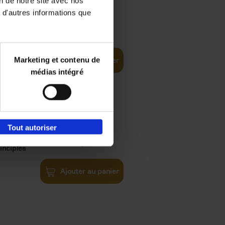
on de notre site avec nos
 d'autres informations que
iness
€
29,
99
(EN)
tal world
Marketing et contenu de
Ajouter au panier
médias intégré
Tout autoriser
€
34,
99
inciples
Ajouter au panier