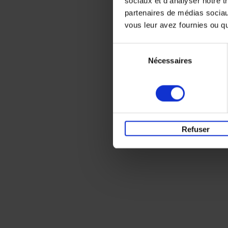
sociaux et d'analyser notre t
partenaires de médias sociaux
vous leur avez fournies ou qu'
Sélection
Nécessaires
du
consentement
Refuser