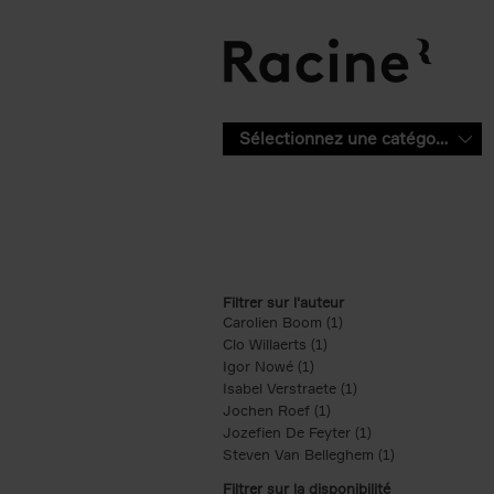
Aller au contenu principal
Sélectionnez une catégorie
Filtrer sur l'auteur
Carolien Boom (1)
Apply Carolien Boom fi
Clo Willaerts (1)
Apply Clo Willaerts filter
Igor Nowé (1)
Apply Igor Nowé filter
Isabel Verstraete (1)
Apply Isabel Verstrae
Jochen Roef (1)
Apply Jochen Roef filte
Jozefien De Feyter (1)
Apply Jozefien De 
Steven Van Belleghem (1)
Apply Steven V
Filtrer sur la disponibilité