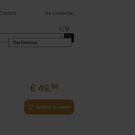
Contact
Se connecter
0
Pertinence
€
49,
99
Ajouter au panier