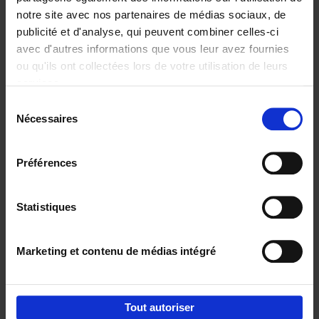
notre site avec nos partenaires de médias sociaux, de
€
29,
99
publicité et d'analyse, qui peuvent combiner celles-ci
avec d'autres informations que vous leur avez fournies
ou qu'ils ont collectées lors de votre utilisation de leurs
services.
Sélection
Nécessaires
du
Ajouter au panier
consentement
Digital marketing like a PRO -
Préférences
completely revised edition
(EN)
Clo Willaerts
Couverture souple
2022
226
Statistiques
€
35,
50
Marketing et contenu de médias intégré
Tout autoriser