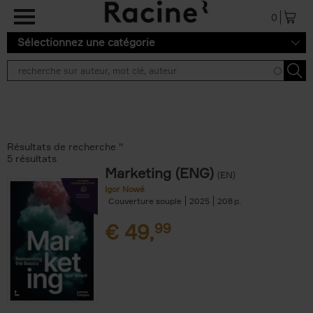
Aller au contenu principal
0
Sélectionnez une catégorie
Résultats de recherche ''
5 résultats
Marketing (ENG)
(EN)
Igor Nowé
Couverture souple
2025
208
€
49,
99