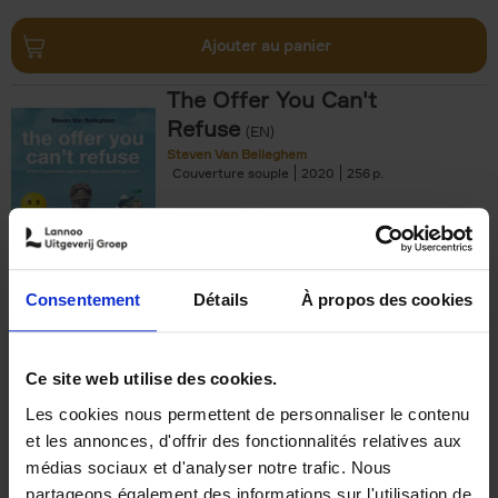
Ajouter au panier
The Offer You Can't
Refuse
(EN)
Steven Van Belleghem
Couverture souple
2020
256
€
37,
50
Consentement
Détails
À propos des cookies
Ajouter au panier
Ce site web utilise des cookies.
Les cookies nous permettent de personnaliser le contenu
Building Bonds = Building
et les annonces, d'offrir des fonctionnalités relatives aux
Business
(EN)
médias sociaux et d'analyser notre trafic. Nous
Jochen Roef
Jozefien De Feyter
Carolien Boom
partageons également des informations sur l'utilisation de
Couverture souple
2025
200