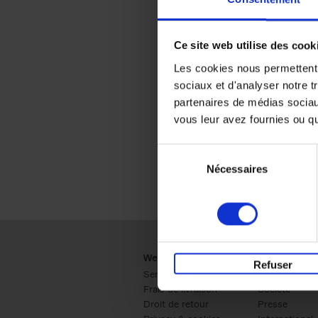
Ce site web utilise des cook
Les cookies nous permettent d
sociaux et d'analyser notre t
partenaires de médias sociaux
vous leur avez fournies ou qu'
Sélection
Nécessaires
du
consentement
Webshop
Business
Refuser
Service clients
Ventes
Frais de livraison
Société
Droit de retour
Presse