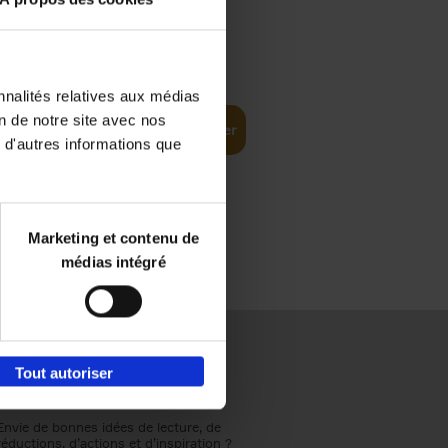
€
37,
50
ustomer
nnalités relatives aux médias
on de notre site avec nos
Ajouter au panier
 d'autres informations que
Marketing et contenu de
médias intégré
Tout autoriser
Envie de bonnes idées de lecture, de
réductions, d’actions et d’inspiration ?