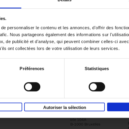
A diamond in the rough
ies.
(EN)
Over 100 specific tips to build a strong c
e personnaliser le contenu et les annonces, d'offrir des fonctio
culture
Steven Van Belleghem
rafic. Nous partageons également des informations sur l'utilisati
Couverture souple
2023
276
, de publicité et d'analyse, qui peuvent combiner celles-ci avec
ils ont collectées lors de votre utilisation de leurs services.
Préférences
Statistiques
Société
Éditions Racine
Autoriser la sélection
Tour & Taxis
Qui sommes-nous?
Avenue du Port, 86C
bte 104A
B-1000 Bruxelles