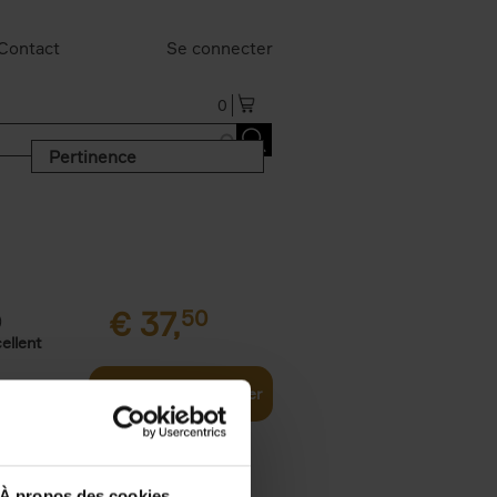
Contact
Se connecter
0
Pertinence
€
37,
50
)
ellent
Ajouter au panier
À propos des cookies