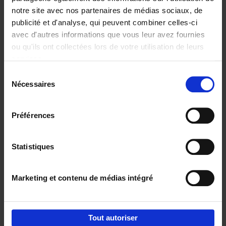
notre site avec nos partenaires de médias sociaux, de
€
29,
99
publicité et d'analyse, qui peuvent combiner celles-ci
avec d'autres informations que vous leur avez fournies
ou qu'ils ont collectées lors de votre utilisation de leurs
services.
Sélection
Nécessaires
du
Ajouter au panier
consentement
Digital marketing like a PRO -
Préférences
completely revised edition
(EN)
Clo Willaerts
Couverture souple
2022
226
Statistiques
€
35,
50
Marketing et contenu de médias intégré
Tout autoriser