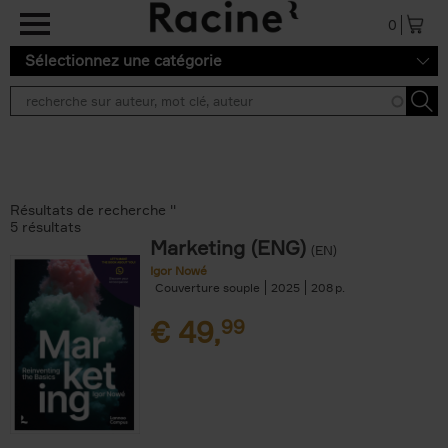
Aller au contenu principal
0
Sélectionnez une catégorie
Résultats de recherche ''
5 résultats
Marketing (ENG)
(EN)
Igor Nowé
Couverture souple
2025
208
€
49,
99