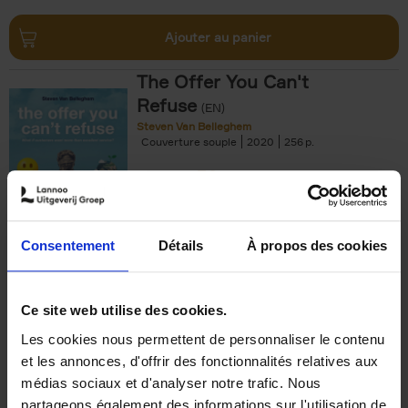
Ajouter au panier
The Offer You Can't
Refuse
(EN)
Steven Van Belleghem
Couverture souple
2020
256
€
37,
50
Consentement
Détails
À propos des cookies
Ajouter au panier
Ce site web utilise des cookies.
Les cookies nous permettent de personnaliser le contenu
Building Bonds = Building
et les annonces, d'offrir des fonctionnalités relatives aux
Business
(EN)
médias sociaux et d'analyser notre trafic. Nous
Jochen Roef
Jozefien De Feyter
Carolien Boom
partageons également des informations sur l'utilisation de
Couverture souple
2025
200