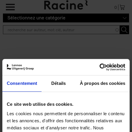
Aller au contenu principal
0
Sélectionnez une catégorie
Résultats de recherche ''
2 résultats
Operating With Positive
Impact
(EN)
Consentement
Détails
À propos des cookies
Axel Smits
Jochen Vincke
Couverture souple
2023
214
€
34,
99
Ce site web utilise des cookies.
Les cookies nous permettent de personnaliser le contenu
et les annonces, d'offrir des fonctionnalités relatives aux
médias sociaux et d'analyser notre trafic. Nous