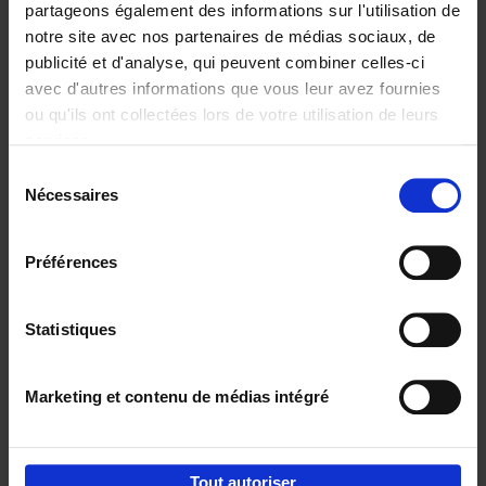
partageons également des informations sur l'utilisation de
notre site avec nos partenaires de médias sociaux, de
Ajouter au panier
publicité et d'analyse, qui peuvent combiner celles-ci
avec d'autres informations que vous leur avez fournies
Reward
(EN)
ou qu'ils ont collectées lors de votre utilisation de leurs
Axel Smits
Bart Van den Bussche
services.
Couverture souple
2024
222
Sélection
€
37,
50
Nécessaires
du
consentement
Préférences
Statistiques
Ajouter au panier
Marketing et contenu de médias intégré
Envie de bonnes idées de lecture, de
réductions, d’actions et d’inspiration ?
Tout autoriser