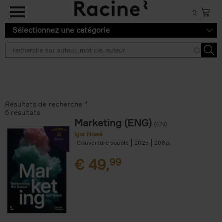
Aller au contenu principal
0
Sélectionnez une catégorie
Résultats de recherche ''
5 résultats
Marketing (ENG)
(EN)
Igor Nowé
Couverture souple
2025
208
€
49,
99