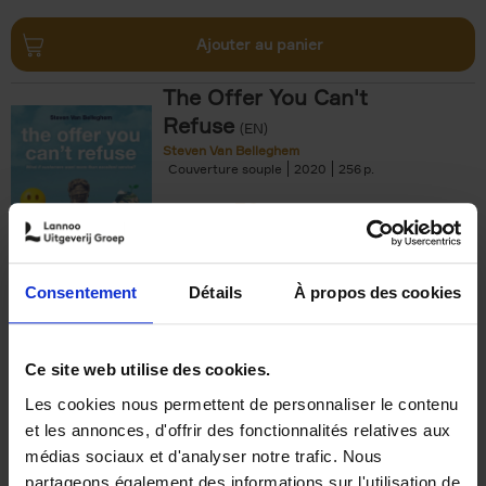
Ajouter au panier
The Offer You Can't
Refuse
(EN)
Steven Van Belleghem
Couverture souple
2020
256
€
37,
50
Consentement
Détails
À propos des cookies
Ajouter au panier
Ce site web utilise des cookies.
Les cookies nous permettent de personnaliser le contenu
Building Bonds = Building
et les annonces, d'offrir des fonctionnalités relatives aux
Business
(EN)
médias sociaux et d'analyser notre trafic. Nous
Jochen Roef
Jozefien De Feyter
Carolien Boom
partageons également des informations sur l'utilisation de
Couverture souple
2025
200