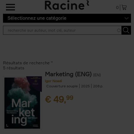
Aller au contenu principal
0
Sélectionnez une catégorie
Résultats de recherche ''
5 résultats
Marketing (ENG)
(EN)
Igor Nowé
Couverture souple
2025
208
€
49,
99