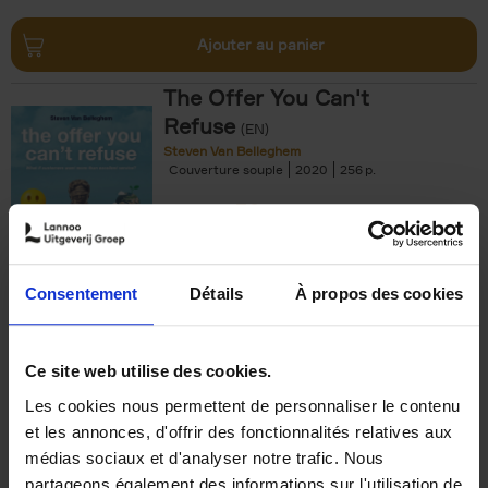
Ajouter au panier
The Offer You Can't
Refuse
(EN)
Steven Van Belleghem
Couverture souple
2020
256
€
37,
50
Consentement
Détails
À propos des cookies
Ajouter au panier
Ce site web utilise des cookies.
Les cookies nous permettent de personnaliser le contenu
Building Bonds = Building
et les annonces, d'offrir des fonctionnalités relatives aux
Business
(EN)
médias sociaux et d'analyser notre trafic. Nous
Jochen Roef
Jozefien De Feyter
Carolien Boom
partageons également des informations sur l'utilisation de
Couverture souple
2025
200