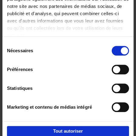
notre site avec nos partenaires de médias sociaux, de
€
29,
99
publicité et d'analyse, qui peuvent combiner celles-ci
avec d'autres informations que vous leur avez fournies
ou qu'ils ont collectées lors de votre utilisation de leurs
services.
Sélection
Nécessaires
du
Ajouter au panier
consentement
Digital marketing like a PRO -
Préférences
completely revised edition
(EN)
Clo Willaerts
Couverture souple
2022
226
Statistiques
€
35,
50
Marketing et contenu de médias intégré
Tout autoriser