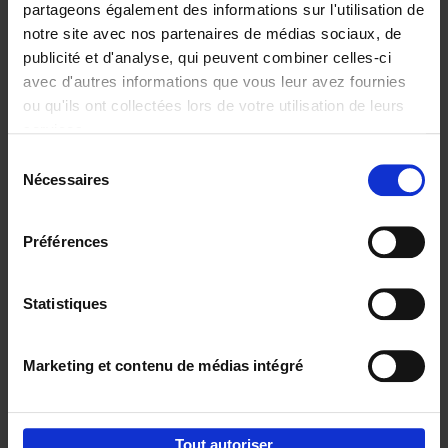
partageons également des informations sur l'utilisation de
notre site avec nos partenaires de médias sociaux, de
Ajouter au panier
publicité et d'analyse, qui peuvent combiner celles-ci
avec d'autres informations que vous leur avez fournies
Go with your talent
(EN)
ou qu'ils ont collectées lors de votre utilisation de leurs
Luk Dewulf
services.
Couverture souple
2012
139
Sélection
€
31,
99
Nécessaires
du
consentement
Préférences
Statistiques
Ajouter au panier
Marketing et contenu de médias intégré
Envie de bonnes idées de lecture, de
réductions, d’actions et d’inspiration ?
Tout autoriser