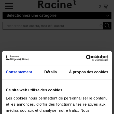
Aller au contenu principal
0
Sélectionnez une catégorie
Résultats de recherche ''
2 résultats
High Impact Teaming
(EN)
Stefan Decuyper
Elisabeth Raes
Anne Boon
Consentement
Détails
À propos des cookies
Couverture souple
2020
176
€
29,
99
Ce site web utilise des cookies.
Les cookies nous permettent de personnaliser le contenu
et les annonces, d'offrir des fonctionnalités relatives aux
médias sociaux et d'analyser notre trafic. Nous