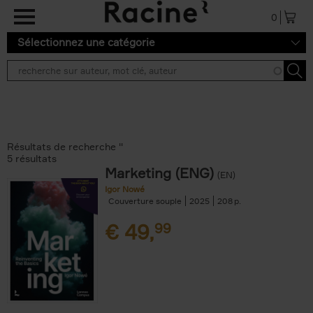
Aller au contenu principal
0
Sélectionnez une catégorie
Résultats de recherche ''
5 résultats
Marketing (ENG)
(EN)
Igor Nowé
Couverture souple
2025
208
€
49,
99