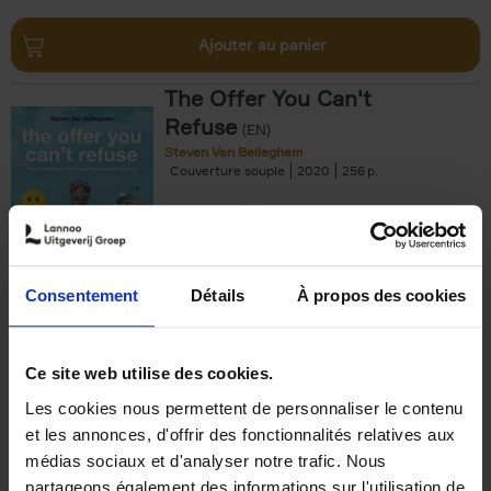
Ajouter au panier
The Offer You Can't
Refuse
(EN)
Steven Van Belleghem
Couverture souple
2020
256
€
37,
50
Consentement
Détails
À propos des cookies
Ajouter au panier
Ce site web utilise des cookies.
Les cookies nous permettent de personnaliser le contenu
Building Bonds = Building
et les annonces, d'offrir des fonctionnalités relatives aux
Business
(EN)
médias sociaux et d'analyser notre trafic. Nous
Jochen Roef
Jozefien De Feyter
Carolien Boom
partageons également des informations sur l'utilisation de
Couverture souple
2025
200