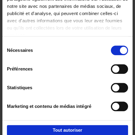
notre site avec nos partenaires de médias sociaux, de
€
29,
99
publicité et d'analyse, qui peuvent combiner celles-ci
avec d'autres informations que vous leur avez fournies
ou qu'ils ont collectées lors de votre utilisation de leurs
services.
Sélection
Nécessaires
du
Ajouter au panier
consentement
Digital marketing like a PRO -
Préférences
completely revised edition
(EN)
Clo Willaerts
Couverture souple
2022
226
Statistiques
€
35,
50
Marketing et contenu de médias intégré
Tout autoriser