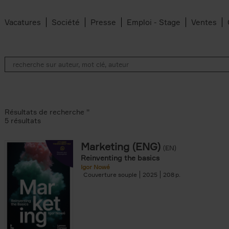
Vacatures
Société
Presse
Emploi - Stage
Ventes
Résultats de recherche ''
5 résultats
Marketing (ENG)
(EN)
lter
Reinventing the basics
Igor Nowé
Couverture souple
2025
208
te filter
r
Feyter filter
an Belleghem filter