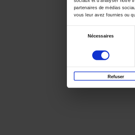
sociaux et d'analyser notre t
partenaires de médias sociaux
vous leur avez fournies ou qu'
Sélection
Nécessaires
du
consentement
Refuser