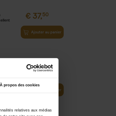
€
37,
50
)
ellent
Ajouter au panier
iness
€
29,
99
(EN)
tal world
À propos des cookies
Ajouter au panier
nnalités relatives aux médias