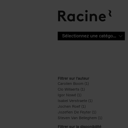
Aller au contenu principal
Sélectionnez une catégorie
Filtrer sur l'auteur
Carolien Boom (1)
Apply Carolien Boom fi
Clo Willaerts (1)
Apply Clo Willaerts filter
Igor Nowé (1)
Apply Igor Nowé filter
Isabel Verstraete (1)
Apply Isabel Verstrae
Jochen Roef (1)
Apply Jochen Roef filte
Jozefien De Feyter (1)
Apply Jozefien De 
Steven Van Belleghem (1)
Apply Steven V
Filtrer sur la disponibilité