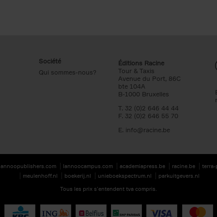
Société
Éditions Racine
Tour & Taxis
Qui sommes-nous?
Avenue du Port, 86C
bte 104A
B-1000 Bruxelles
T. 32 (0)2 646 44 44
F. 32 (0)2 646 55 70
E.
info@racine.be
lannoopublishers.com
lannoocampus.com
academiapress.be
racine.be
terra
meulenhoff.nl
boekerij.nl
unieboekspectrum.nl
parkuitgevers.nl
Tous les prix s’entendent tva compris.