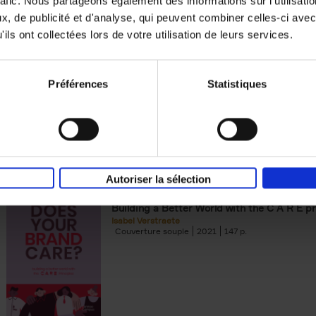
rafic. Nous partageons également des informations sur l'utilisati
, de publicité et d'analyse, qui peuvent combiner celles-ci avec
Digital marketing like a PRO -
ils ont collectées lors de votre utilisation de leurs services.
completely revised edition
(EN)
Prepare. Run. Optimize.
Clo Willaerts
Préférences
Statistiques
Couverture souple
2022
226
Autoriser la sélection
Does Your Brand Care?
(EN)
Building a Better World with the C A R E pr
Isabel Verstraete
Couverture souple
2021
147