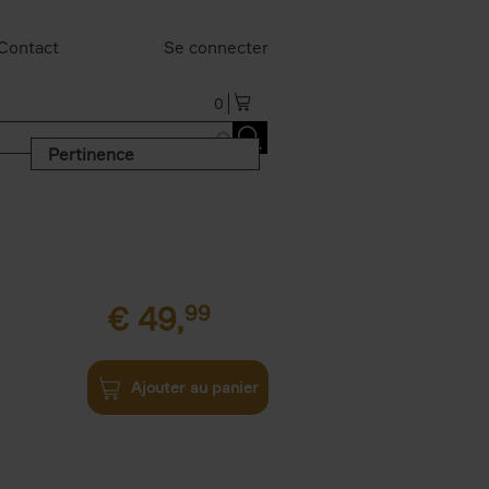
Contact
Se connecter
0
Pertinence
€
49,
99
Ajouter au panier