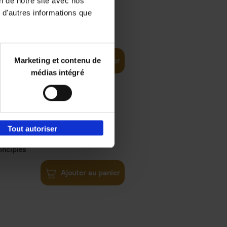
on de notre site avec nos
 d'autres informations que
€
35,
50
Marketing et contenu de
Ajouter au panier
médias intégré
Tout autoriser
€
34,
99
inciples
Ajouter au panier