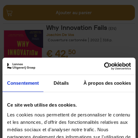
Ajouter au panier
Why Innovation Fails
(EN)
Joachim De Vos
Couverture cartonnée
2022
316
€
42,
50
Consentement
Détails
À propos des cookies
Ajouter au panier
Ce site web utilise des cookies.
Les cookies nous permettent de personnaliser le contenu
The Uncertainty Principle
(EN)
et les annonces, d'offrir des fonctionnalités relatives aux
Peter Hinssen
médias sociaux et d'analyser notre trafic. Nous
Couverture cartonnée
2025
288
partageons également des informations sur l'utilisation de