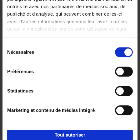
€
34,
99
notre site avec nos partenaires de médias sociaux, de
publicité et d'analyse, qui peuvent combiner celles-ci
avec d'autres informations que vous leur avez fournies
ou qu'ils ont collectées lors de votre utilisation de leurs
services.
Sélection
Nécessaires
du
Ajouter au panier
consentement
Humanizing strategy
(EN)
Préférences
Geert Vercaeren
Couverture cartonnée
2021
287
Statistiques
€
29,
99
Marketing et contenu de médias intégré
Tout autoriser