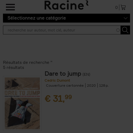
Aller au contenu principal
0
Sélectionnez une catégorie
Résultats de recherche ''
5 résultats
Dare to jump
(EN)
Cedric Dumont
Couverture cartonnée
2020
128
€
31,
99