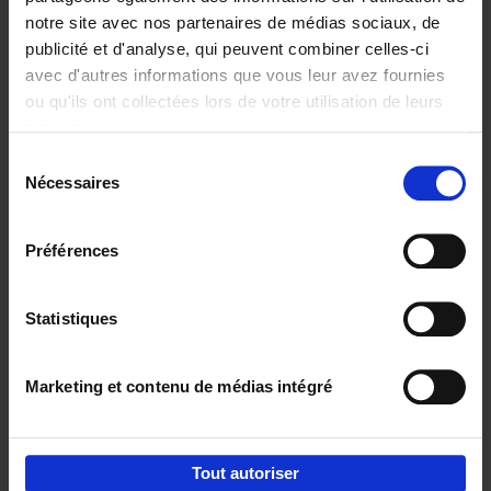
notre site avec nos partenaires de médias sociaux, de
€
37,
50
publicité et d'analyse, qui peuvent combiner celles-ci
avec d'autres informations que vous leur avez fournies
ou qu'ils ont collectées lors de votre utilisation de leurs
services.
Sélection
Nécessaires
du
Ajouter au panier
consentement
Building Bonds = Building
Préférences
Business
(EN)
Jochen Roef
Jozefien De Feyter
Carolien Boom
Couverture souple
2025
200
Statistiques
€
29,
99
Marketing et contenu de médias intégré
Tout autoriser