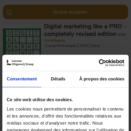
Ajouter au panier
Digital marketing like a PRO -
completely revised edition
(EN)
Clo Willaerts
Couverture souple
2022
226
€
35,
50
Consentement
Détails
À propos des cookies
Ajouter au panier
Ce site web utilise des cookies.
Les cookies nous permettent de personnaliser le contenu
The Offer You Can't
et les annonces, d'offrir des fonctionnalités relatives aux
Refuse
(EN)
médias sociaux et d'analyser notre trafic. Nous
Steven Van Belleghem
partageons également des informations sur l'utilisation de
Couverture souple
2020
256