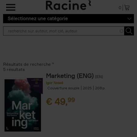
Aller au contenu principal
0
Sélectionnez une catégorie
Résultats de recherche ''
5 résultats
Marketing (ENG)
(EN)
Igor Nowé
Couverture souple
2025
208
€
49,
99