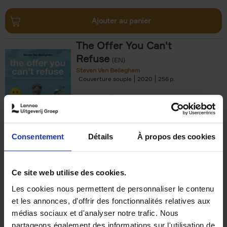
Ajouter au panier
The Offer You Can't
Refuse
(EN)
Steven Van Belleghem
Couverture souple
2020
256
€
37,
50
Consentement
Détails
À propos des cookies
Ajouter au panier
Ce site web utilise des cookies.
Les cookies nous permettent de personnaliser le contenu
Building Bonds = Building
et les annonces, d'offrir des fonctionnalités relatives aux
Business
(EN)
médias sociaux et d'analyser notre trafic. Nous
Jochen Roef
Jozefien De Feyter
Carolien Boom
partageons également des informations sur l'utilisation de
Couverture souple
2025
200