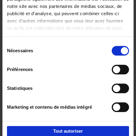
notre site avec nos partenaires de médias sociaux, de
€
29,
99
publicité et d'analyse, qui peuvent combiner celles-ci
avec d'autres informations que vous leur avez fournies
ou qu'ils ont collectées lors de votre utilisation de leurs
services.
Sélection
Nécessaires
du
Ajouter au panier
consentement
Digital marketing like a PRO -
Préférences
completely revised edition
(EN)
Clo Willaerts
Couverture souple
2022
226
Statistiques
€
35,
50
Marketing et contenu de médias intégré
Tout autoriser