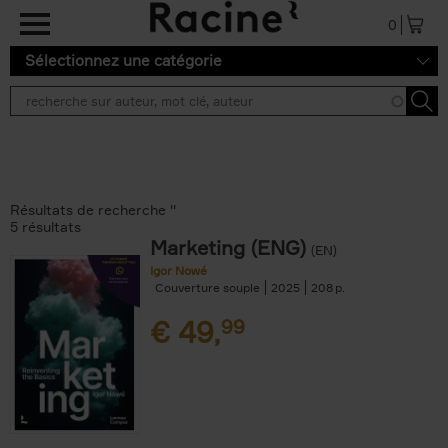
Aller au contenu principal
0
Sélectionnez une catégorie
Résultats de recherche ''
5 résultats
Marketing (ENG)
(EN)
Igor Nowé
Couverture souple
2025
208
€
49,
99