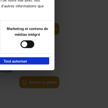
on de notre site avec nos
 d'autres informations que
€
35,
50
Marketing et contenu de
Ajouter au panier
médias intégré
Tout autoriser
€
34,
99
inciples
Ajouter au panier