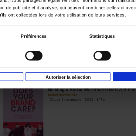
rafic. Nous partageons également des informations sur l'utilisati
, de publicité et d'analyse, qui peuvent combiner celles-ci avec
Digital marketing like a PRO -
ils ont collectées lors de votre utilisation de leurs services.
completely revised edition
(EN)
Prepare. Run. Optimize.
Clo Willaerts
Préférences
Statistiques
Couverture souple
2022
226
Autoriser la sélection
Does Your Brand Care?
(EN)
Building a Better World with the C A R E pr
Isabel Verstraete
Couverture souple
2021
147