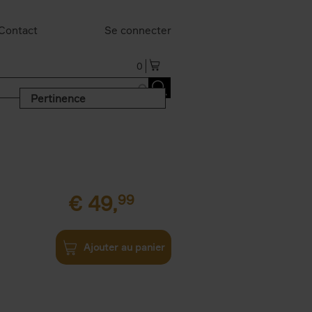
Contact
Se connecter
0
Pertinence
€
49,
99
Ajouter au panier