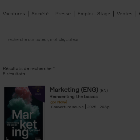
Vacatures
Société
Presse
Emploi - Stage
Ventes
Résultats de recherche ''
5 résultats
Marketing (ENG)
(EN)
lter
Reinventing the basics
Igor Nowé
Couverture souple
2025
208
te filter
r
Feyter filter
an Belleghem filter