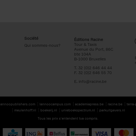
Société
Éditions Racine
Tour & Taxis
Qui sommes-nous?
Avenue du Port, 86C
bte 104A
B-1000 Bruxelles
T. 32 (0)2 646 44 44
F. 32 (0)2 646 55 70
E.
info@racine.be
lannoopublishers.com
lannoocampus.com
academiapress.be
racine.be
terra
meulenhoff.nl
boekerij.nl
unieboekspectrum.nl
parkuitgevers.nl
Tous les prix s’entendent tva compris.