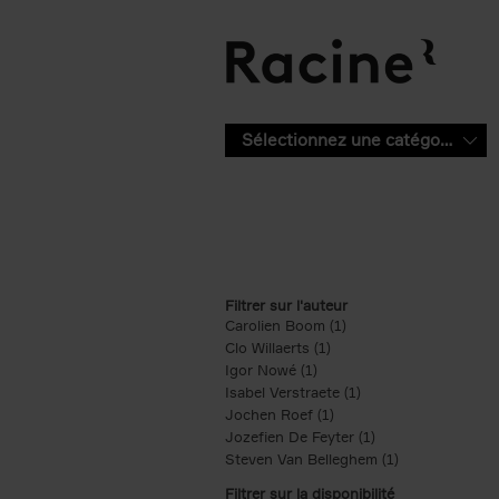
Aller au contenu principal
Sélectionnez une catégorie
Filtrer sur l'auteur
Carolien Boom (1)
Apply Carolien Boom fi
Clo Willaerts (1)
Apply Clo Willaerts filter
Igor Nowé (1)
Apply Igor Nowé filter
Isabel Verstraete (1)
Apply Isabel Verstrae
Jochen Roef (1)
Apply Jochen Roef filte
Jozefien De Feyter (1)
Apply Jozefien De 
Steven Van Belleghem (1)
Apply Steven V
Filtrer sur la disponibilité