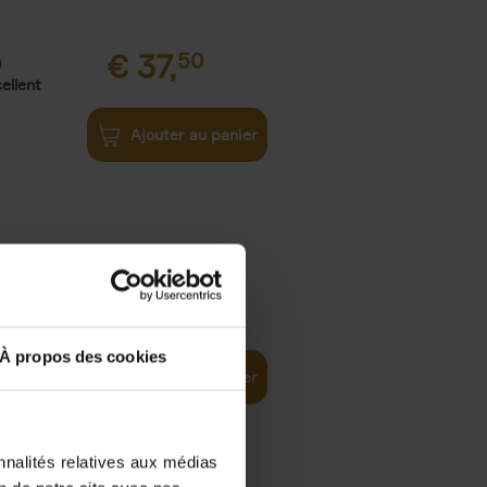
€
37,
50
)
ellent
Ajouter au panier
iness
€
29,
99
(EN)
tal world
À propos des cookies
Ajouter au panier
nnalités relatives aux médias