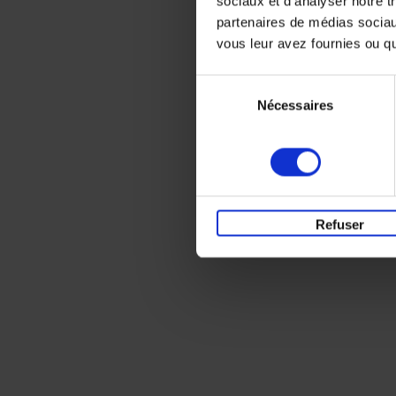
sociaux et d'analyser notre t
partenaires de médias sociaux
vous leur avez fournies ou qu'
Sélection
Nécessaires
du
consentement
Refuser