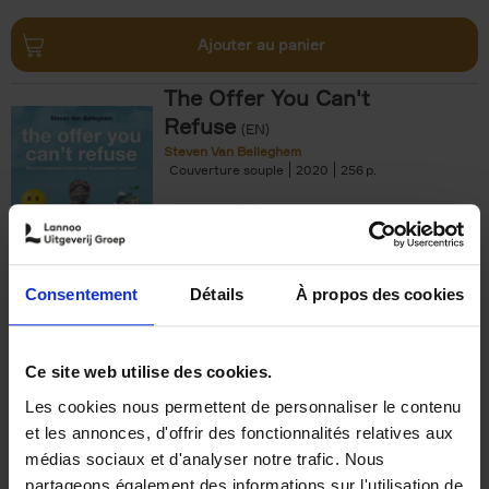
Ajouter au panier
The Offer You Can't
Refuse
(EN)
Steven Van Belleghem
Couverture souple
2020
256
€
37,
50
Consentement
Détails
À propos des cookies
Ajouter au panier
Ce site web utilise des cookies.
Les cookies nous permettent de personnaliser le contenu
Building Bonds = Building
et les annonces, d'offrir des fonctionnalités relatives aux
Business
(EN)
médias sociaux et d'analyser notre trafic. Nous
Jochen Roef
Jozefien De Feyter
Carolien Boom
partageons également des informations sur l'utilisation de
Couverture souple
2025
200