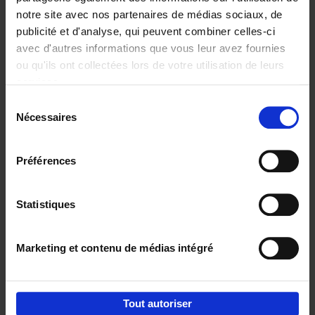
notre site avec nos partenaires de médias sociaux, de
€
29,
99
publicité et d'analyse, qui peuvent combiner celles-ci
avec d'autres informations que vous leur avez fournies
ou qu'ils ont collectées lors de votre utilisation de leurs
services.
Sélection
Nécessaires
du
Ajouter au panier
consentement
Digital marketing like a PRO -
Préférences
completely revised edition
(EN)
Clo Willaerts
Couverture souple
2022
226
Statistiques
€
35,
50
Marketing et contenu de médias intégré
Tout autoriser