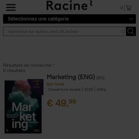
Aller au contenu principal
0
Sélectionnez une catégorie
Résultats de recherche ''
5 résultats
Marketing (ENG)
(EN)
Igor Nowé
Couverture souple
2025
208
€
49,
99