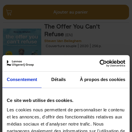
Ajouter au panier
The Offer You Can't
Refuse
(EN)
Steven Van Belleghem
Couverture souple
2020
256
€
37,
50
Consentement
Détails
À propos des cookies
Ajouter au panier
Ce site web utilise des cookies.
Les cookies nous permettent de personnaliser le contenu
Building Bonds = Building
et les annonces, d'offrir des fonctionnalités relatives aux
Business
(EN)
médias sociaux et d'analyser notre trafic. Nous
Jochen Roef
Jozefien De Feyter
Carolien Boom
partageons également des informations sur l'utilisation de
Couverture souple
2025
200