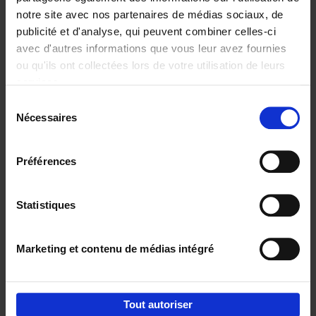
notre site avec nos partenaires de médias sociaux, de
€
29,
99
publicité et d'analyse, qui peuvent combiner celles-ci
avec d'autres informations que vous leur avez fournies
ou qu'ils ont collectées lors de votre utilisation de leurs
services.
Sélection
Nécessaires
du
Ajouter au panier
consentement
Digital marketing like a PRO -
Préférences
completely revised edition
(EN)
Clo Willaerts
Couverture souple
2022
226
Statistiques
€
35,
50
Marketing et contenu de médias intégré
Tout autoriser