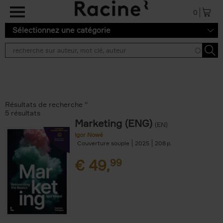
Aller au contenu principal
0
Sélectionnez une catégorie
Résultats de recherche ''
5 résultats
Marketing (ENG)
(EN)
Igor Nowé
Couverture souple
2025
208
€
49,
99