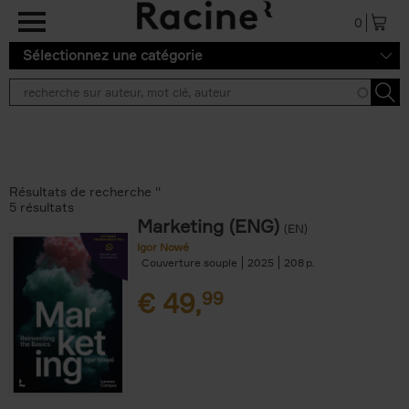
Aller au contenu principal
0
Sélectionnez une catégorie
Résultats de recherche ''
5 résultats
Marketing (ENG)
(EN)
Igor Nowé
Couverture souple
2025
208
€
49,
99