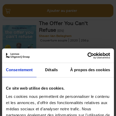
Ajouter au panier
The Offer You Can't
Refuse
(EN)
Steven Van Belleghem
Couverture souple
2020
256
€
37,
50
Consentement
Détails
À propos des cookies
Ajouter au panier
Ce site web utilise des cookies.
Les cookies nous permettent de personnaliser le contenu
Building Bonds = Building
et les annonces, d'offrir des fonctionnalités relatives aux
Business
(EN)
médias sociaux et d'analyser notre trafic. Nous
Jochen Roef
Jozefien De Feyter
Carolien Boom
partageons également des informations sur l'utilisation de
Couverture souple
2025
200