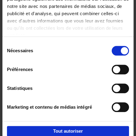
notre site avec nos partenaires de médias sociaux, de
€
29,
99
publicité et d'analyse, qui peuvent combiner celles-ci
avec d'autres informations que vous leur avez fournies
ou qu'ils ont collectées lors de votre utilisation de leurs
services.
Sélection
Nécessaires
du
Ajouter au panier
consentement
Digital marketing like a PRO -
Préférences
completely revised edition
(EN)
Clo Willaerts
Couverture souple
2022
226
Statistiques
€
35,
50
Marketing et contenu de médias intégré
Tout autoriser