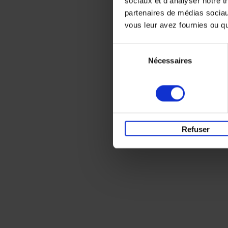
sociaux et d'analyser notre t
partenaires de médias sociaux
vous leur avez fournies ou qu'
Sélection
Nécessaires
du
consentement
Refuser