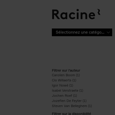
Aller au contenu principal
Sélectionnez une catégorie
Filtrer sur l'auteur
Carolien Boom (1)
Apply Carolien Boom fi
Clo Willaerts (1)
Apply Clo Willaerts filter
Igor Nowé (1)
Apply Igor Nowé filter
Isabel Verstraete (1)
Apply Isabel Verstrae
Jochen Roef (1)
Apply Jochen Roef filte
Jozefien De Feyter (1)
Apply Jozefien De 
Steven Van Belleghem (1)
Apply Steven V
Filtrer sur la disponibilité