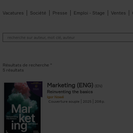
Vacatures
Société
Presse
Emploi - Stage
Ventes
Résultats de recherche ''
5 résultats
Marketing (ENG)
(EN)
lter
Reinventing the basics
Igor Nowé
Couverture souple
2025
208
te filter
r
Feyter filter
an Belleghem filter