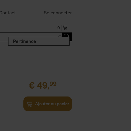
Contact
Se connecter
0
Pertinence
€
49,
99
Ajouter au panier