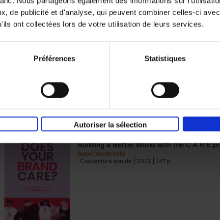
rafic. Nous partageons également des informations sur l'utilisati
, de publicité et d'analyse, qui peuvent combiner celles-ci avec
Digital marketing like a PRO -
ils ont collectées lors de votre utilisation de leurs services.
completely revised edition
(EN)
Prepare. Run. Optimize.
Clo Willaerts
Préférences
Statistiques
Couverture souple
2022
226
Autoriser la sélection
Does Your Brand Care?
(EN)
Building a Better World with the C A R E pr
Isabel Verstraete
Couverture souple
2021
147