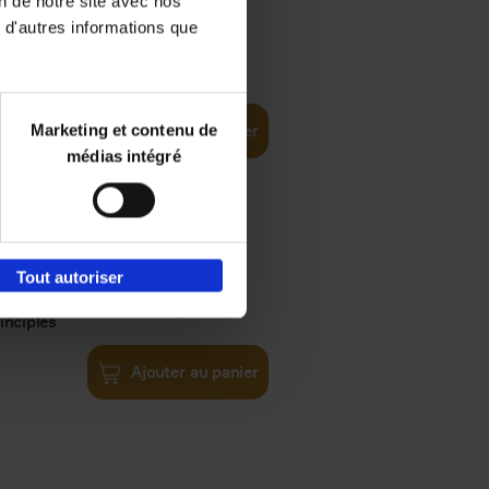
on de notre site avec nos
 d'autres informations que
€
35,
50
Marketing et contenu de
Ajouter au panier
médias intégré
Tout autoriser
€
34,
99
inciples
Ajouter au panier