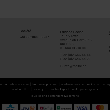
Société
Éditions Racine
Tour & Taxis
Qui sommes-nous?
Avenue du Port, 86C
bte 104A
B-1000 Bruxelles
T. 32 (0)2 646 44 44
F. 32 (0)2 646 55 70
E.
info@racine.be
lannoopublishers.com
lannoocampus.com
academiapress.be
racine.be
terra
meulenhoff.nl
boekerij.nl
unieboekspectrum.nl
parkuitgevers.nl
Tous les prix s’entendent tva compris.