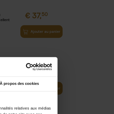
€
37,
50
)
ellent
Ajouter au panier
iness
€
29,
99
(EN)
tal world
À propos des cookies
Ajouter au panier
nnalités relatives aux médias