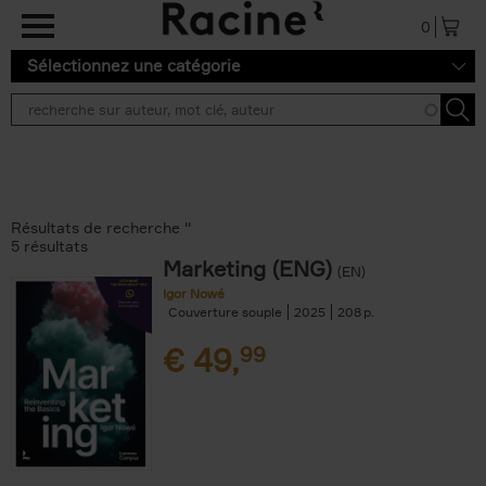
Aller au contenu principal
0
Sélectionnez une catégorie
Résultats de recherche ''
5 résultats
Marketing (ENG)
(EN)
Igor Nowé
Couverture souple
2025
208
€
49,
99