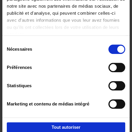
notre site avec nos partenaires de médias sociaux, de
€
29,
99
publicité et d'analyse, qui peuvent combiner celles-ci
avec d'autres informations que vous leur avez fournies
ou qu'ils ont collectées lors de votre utilisation de leurs
services.
Sélection
Nécessaires
du
Ajouter au panier
consentement
Digital marketing like a PRO -
Préférences
completely revised edition
(EN)
Clo Willaerts
Couverture souple
2022
226
Statistiques
€
35,
50
Marketing et contenu de médias intégré
Tout autoriser