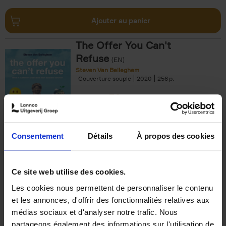
Ajouter au panier
The Offer You Can't
Refuse
(EN)
Steven Van Belleghem
Couverture souple
2020
256
€
37,
50
Consentement
Détails
À propos des cookies
Ajouter au panier
Ce site web utilise des cookies.
Les cookies nous permettent de personnaliser le contenu
Building Bonds = Building
et les annonces, d'offrir des fonctionnalités relatives aux
Business
(EN)
médias sociaux et d'analyser notre trafic. Nous
Jochen Roef
Jozefien De Feyter
Carolien Boom
partageons également des informations sur l'utilisation de
Couverture souple
2025
200