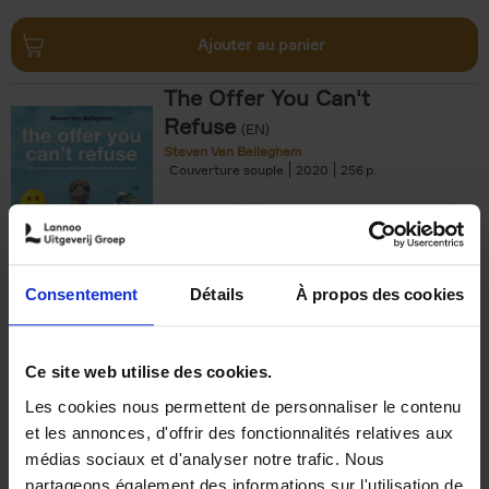
Ajouter au panier
The Offer You Can't
Refuse
(EN)
Steven Van Belleghem
Couverture souple
2020
256
€
37,
50
Consentement
Détails
À propos des cookies
Ajouter au panier
Ce site web utilise des cookies.
Les cookies nous permettent de personnaliser le contenu
Building Bonds = Building
et les annonces, d'offrir des fonctionnalités relatives aux
Business
(EN)
médias sociaux et d'analyser notre trafic. Nous
Jochen Roef
Jozefien De Feyter
Carolien Boom
partageons également des informations sur l'utilisation de
Couverture souple
2025
200