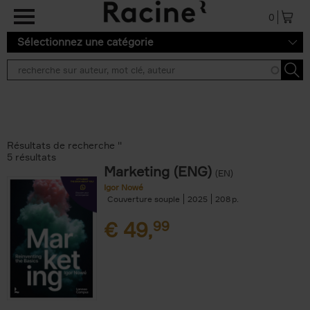
Aller au contenu principal
0
Sélectionnez une catégorie
Résultats de recherche ''
5 résultats
Marketing (ENG)
(EN)
Igor Nowé
Couverture souple
2025
208
€
49,
99