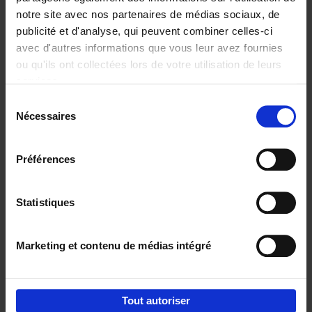
notre site avec nos partenaires de médias sociaux, de
€
29,
99
publicité et d'analyse, qui peuvent combiner celles-ci
avec d'autres informations que vous leur avez fournies
ou qu'ils ont collectées lors de votre utilisation de leurs
services.
Sélection
Nécessaires
du
Ajouter au panier
consentement
Digital marketing like a PRO -
Préférences
completely revised edition
(EN)
Clo Willaerts
Couverture souple
2022
226
Statistiques
€
35,
50
Marketing et contenu de médias intégré
Tout autoriser