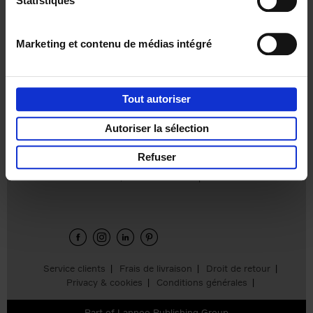
Statistiques
€
37,
50
Marketing et contenu de médias intégré
Tout autoriser
Ajouter au panier
Autoriser la sélection
Refuser
Envie de bonnes idées de lecture, de
réductions, d’actions et d’inspiration ?
Service clients
Frais de livraison
Droit de retour
Privacy & cookies
Conditions générales
Part of
Lannoo Publishing Group