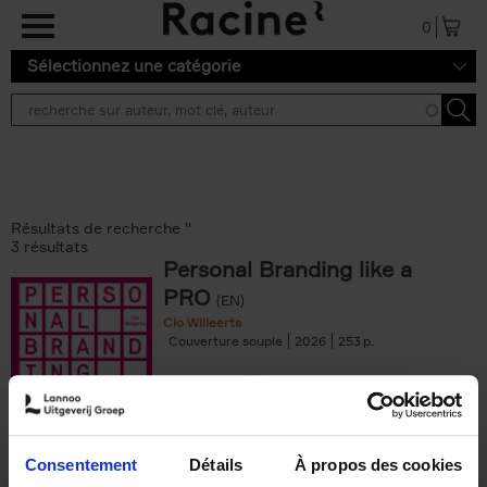
Aller au contenu principal
0
Sélectionnez une catégorie
Résultats de recherche ''
3 résultats
Personal Branding like a
PRO
(EN)
Clo Willaerts
Couverture souple
2026
253
€
34,
99
Consentement
Détails
À propos des cookies