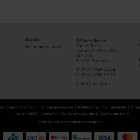
Société
Éditions Racine
Tour & Taxis
Qui sommes-nous?
Avenue du Port, 86C
bte 104A
B-1000 Bruxelles
T. 32 (0)2 646 44 44
F. 32 (0)2 646 55 70
E.
info@racine.be
lannoopublishers.com
lannoocampus.com
academiapress.be
racine.be
terra
meulenhoff.nl
boekerij.nl
unieboekspectrum.nl
parkuitgevers.nl
Tous les prix s’entendent tva compris.