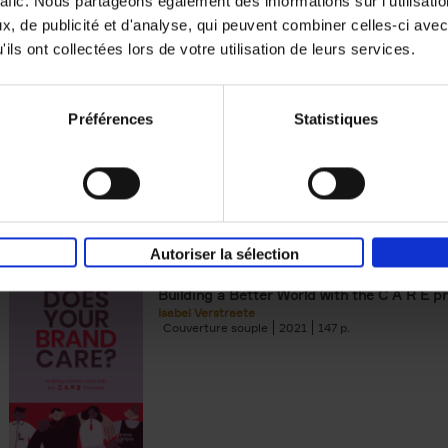
rafic. Nous partageons également des informations sur l'utilisati
, de publicité et d'analyse, qui peuvent combiner celles-ci avec
Digital marketing like a PRO -
ils ont collectées lors de votre utilisation de leurs services.
completely revised edition
(EN)
Prepare. Run. Optimize.
Clo Willaerts
Préférences
Statistiques
Couverture souple
2022
226
Autoriser la sélection
Does Your Brand Care?
(EN)
Building a Better World with the C A R E pr
Isabel Verstraete
Couverture souple
2021
147