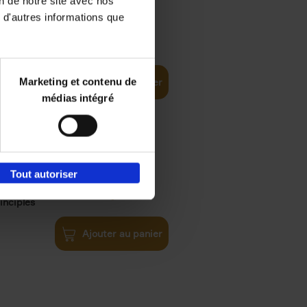
on de notre site avec nos
 d'autres informations que
€
35,
50
Marketing et contenu de
Ajouter au panier
médias intégré
Tout autoriser
€
34,
99
inciples
Ajouter au panier