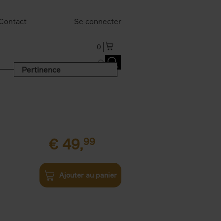
Contact
Se connecter
0
Pertinence
€
49,
99
Ajouter au panier