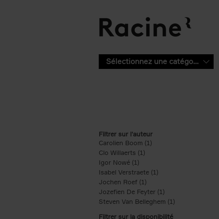
Aller au contenu principal
Sélectionnez une catégorie
Filtrer sur l'auteur
Carolien Boom (1)
Apply Carolien Boom fi
Clo Willaerts (1)
Apply Clo Willaerts filter
Igor Nowé (1)
Apply Igor Nowé filter
Isabel Verstraete (1)
Apply Isabel Verstrae
Jochen Roef (1)
Apply Jochen Roef filte
Jozefien De Feyter (1)
Apply Jozefien De 
Steven Van Belleghem (1)
Apply Steven V
Filtrer sur la disponibilité