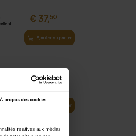
€
37,
50
)
ellent
Ajouter au panier
iness
€
29,
99
(EN)
tal world
À propos des cookies
Ajouter au panier
nnalités relatives aux médias