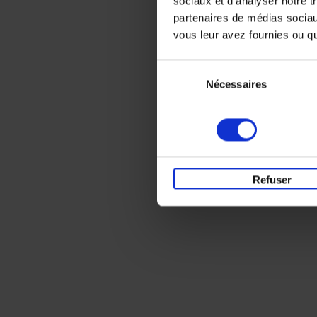
sociaux et d'analyser notre t
partenaires de médias sociaux
vous leur avez fournies ou qu'
Sélection
Nécessaires
du
consentement
Refuser