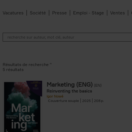
Vacatures
Société
Presse
Emploi - Stage
Ventes
Résultats de recherche ''
5 résultats
Marketing (ENG)
(EN)
lter
Reinventing the basics
Igor Nowé
Couverture souple
2025
208
te filter
r
Feyter filter
an Belleghem filter