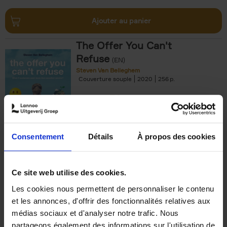
Ajouter au panier
The Offer You Can't
Refuse
(EN)
Steven Van Belleghem
Couverture souple
2020
256
€
37,
50
Consentement
Détails
À propos des cookies
Ajouter au panier
Ce site web utilise des cookies.
Les cookies nous permettent de personnaliser le contenu
Building Bonds = Building
et les annonces, d'offrir des fonctionnalités relatives aux
Business
(EN)
médias sociaux et d'analyser notre trafic. Nous
Jochen Roef
Jozefien De Feyter
Carolien Boom
partageons également des informations sur l'utilisation de
Couverture souple
2025
200