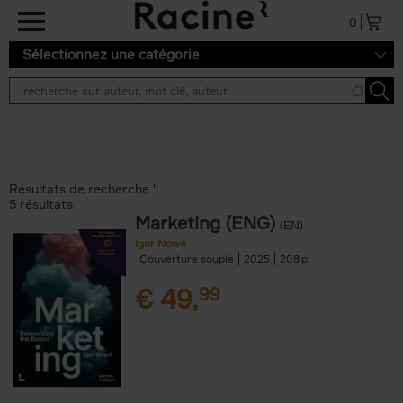
Aller au contenu principal
0
Sélectionnez une catégorie
Résultats de recherche ''
5 résultats
Marketing (ENG)
(EN)
Igor Nowé
Couverture souple
2025
208
€
49,
99