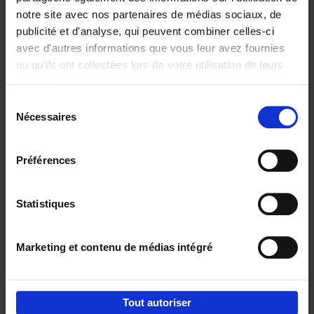
notre site avec nos partenaires de médias sociaux, de
€
29,
99
publicité et d'analyse, qui peuvent combiner celles-ci
avec d'autres informations que vous leur avez fournies
ou qu'ils ont collectées lors de votre utilisation de leurs
services.
Sélection
Nécessaires
du
Ajouter au panier
consentement
Digital marketing like a PRO -
Préférences
completely revised edition
(EN)
Clo Willaerts
Couverture souple
2022
226
Statistiques
€
35,
50
Marketing et contenu de médias intégré
Tout autoriser