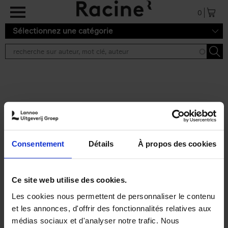
Aller au contenu principal
0
Sélectionnez une catégorie
Résultats de recherche ''
2 résultats
Personal Branding like a
PRO
(EN)
Consentement
Détails
À propos des cookies
Clo Willaerts
Couverture souple
2026
253
€
34,
99
Ce site web utilise des cookies.
Les cookies nous permettent de personnaliser le contenu
et les annonces, d'offrir des fonctionnalités relatives aux
médias sociaux et d'analyser notre trafic. Nous