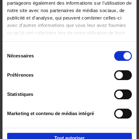
partageons également des informations sur l'utilisation de
notre site avec nos partenaires de médias sociaux, de
Ajouter au panier
publicité et d'analyse, qui peuvent combiner celles-ci
avec d'autres informations que vous leur avez fournies
Content Marketing like a
ou qu'ils ont collectées lors de votre utilisation de leurs
PRO
(EN)
services.
Clo Willaerts
Couverture souple
2023
352
Sélection
Nécessaires
du
€
37,
50
consentement
Préférences
Statistiques
Ajouter au panier
Marketing et contenu de médias intégré
Envie de bonnes idées de lecture, de
réductions, d’actions et d’inspiration ?
Tout autoriser