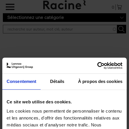
Aller au contenu principal
0
Sélectionnez une catégorie
Résultats de recherche ''
2 résultats
Operating With Positive
Impact
(EN)
Consentement
Détails
À propos des cookies
Axel Smits
Jochen Vincke
Couverture souple
2023
214
€
34,
99
Ce site web utilise des cookies.
Les cookies nous permettent de personnaliser le contenu
et les annonces, d'offrir des fonctionnalités relatives aux
médias sociaux et d'analyser notre trafic. Nous