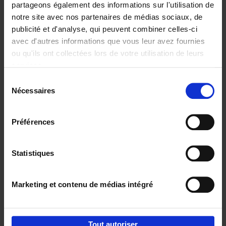
partageons également des informations sur l'utilisation de
notre site avec nos partenaires de médias sociaux, de
Ajouter au panier
publicité et d'analyse, qui peuvent combiner celles-ci
avec d'autres informations que vous leur avez fournies
Reward
(EN)
ou qu'ils ont collectées lors de votre utilisation de leurs
Axel Smits
Bart Van den Bussche
services.
Couverture souple
2024
222
Sélection
€
37,
50
Nécessaires
du
consentement
Préférences
Statistiques
Ajouter au panier
Marketing et contenu de médias intégré
Envie de bonnes idées de lecture, de
réductions, d’actions et d’inspiration ?
Tout autoriser