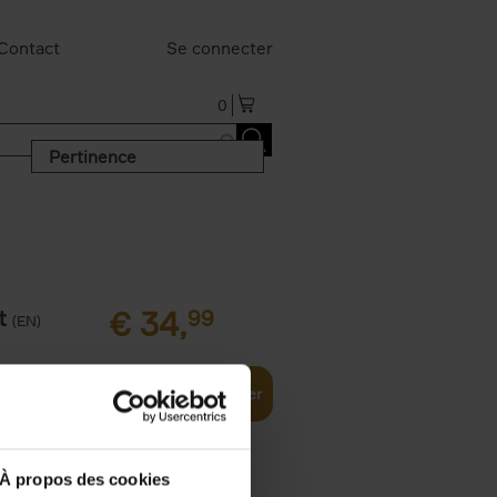
Contact
Se connecter
0
Pertinence
t
€
34,
99
(EN)
Ajouter au panier
À propos des cookies