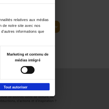
€
37,
50
ompelling
nnalités relatives aux médias
on de notre site avec nos
Ajouter au panier
 d'autres informations que
Marketing et contenu de
médias intégré
Tout autoriser
Envie de bonnes idées de lecture, de
réductions, d’actions et d’inspiration ?