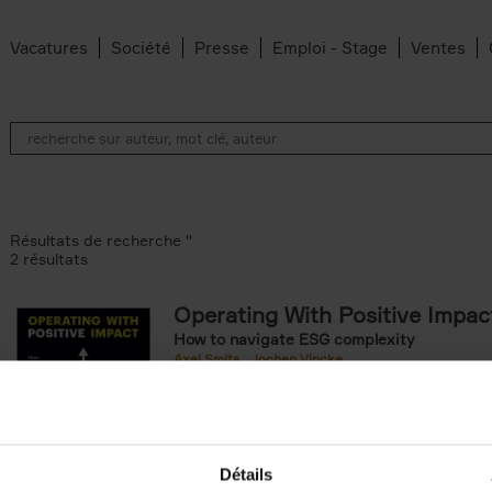
Vacatures
Société
Presse
Emploi - Stage
Ventes
Résultats de recherche ''
2 résultats
Operating With Positive Impac
How to navigate ESG complexity
 den Bussche filter
Axel Smits
Jochen Vincke
ilter
Couverture souple
2023
214
Détails