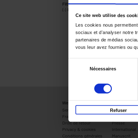
Filtrer sur une catégorie racine
(-)
Remove Économie & Management filt
Économie & Management
Ce site web utilise des cook
Les cookies nous permettent d
sociaux et d'analyser notre t
partenaires de médias sociaux
vous leur avez fournies ou qu'
Sélection
Nécessaires
du
consentement
Webshop
Business
Service clients
Ventes
Refuser
Frais de livraison
Société
Droit de retour
Presse
Privacy & cookies
International
Conditions générales
Manuscrit