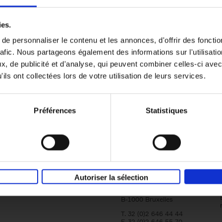
er
Reward
(EN)
ies.
Attracting and retaining key talent with c
reward
e personnaliser le contenu et les annonces, d'offrir des fonctio
Axel Smits
Bart Van den Bussche
rafic. Nous partageons également des informations sur l'utilisati
Couverture souple
2024
222
, de publicité et d'analyse, qui peuvent combiner celles-ci avec
ils ont collectées lors de votre utilisation de leurs services.
Préférences
Statistiques
Société
Éditions Racine
Tour & Taxis
Qui sommes-nous?
Autoriser la sélection
Avenue du Port, 86C
bte 104A
B-1000 Bruxelles
T. 32 (0)2 646 44 44
F. 32 (0)2 646 55 70