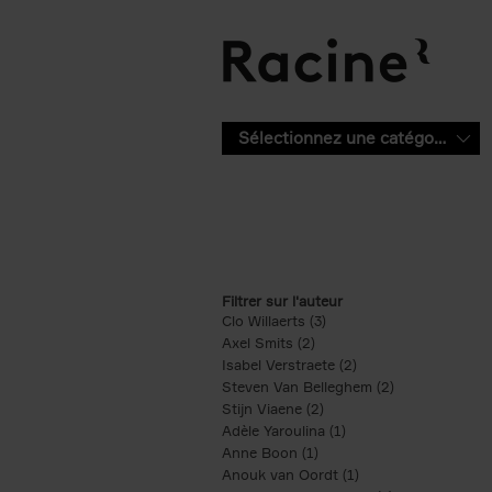
Aller au contenu principal
Sélectionnez une catégorie
Filtrer sur l'auteur
Clo Willaerts (3)
Apply Clo Willaerts filter
Axel Smits (2)
Apply Axel Smits filter
Isabel Verstraete (2)
Apply Isabel Verstrae
Steven Van Belleghem (2)
Apply Steven V
Stijn Viaene (2)
Apply Stijn Viaene filter
Adèle Yaroulina (1)
Apply Adèle Yaroulina 
Anne Boon (1)
Apply Anne Boon filter
Anouk van Oordt (1)
Apply Anouk van Oor