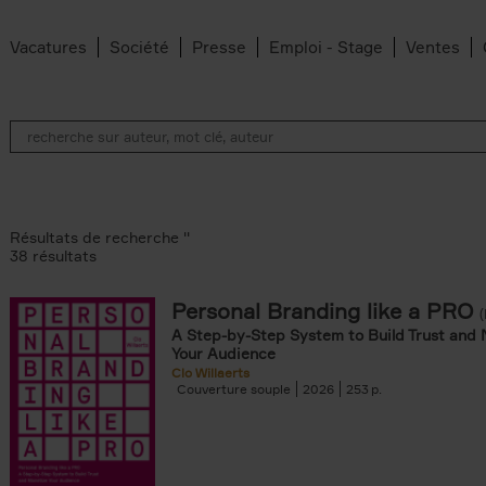
Vacatures
Société
Presse
Emploi - Stage
Ventes
Résultats de recherche ''
38 résultats
Personal Branding like a PRO
A Step-by-Step System to Build Trust and 
Your Audience
te filter
Clo Willaerts
an Belleghem filter
Couverture souple
2026
253
filter
dt filter