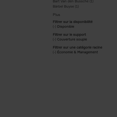
Bart Van den Bussche (1)
Apply Bart Van
Bärbel Buyse (1)
Apply Bärbel Buyse filte
Filtrer sur la disponibilité
(-)
Remove Disponible filter
Disponible
Filtrer sur le support
(-)
Remove Couverture souple filter
Couverture souple
Filtrer sur une catégorie racine
(-)
Remove Économie & Management filt
Économie & Management