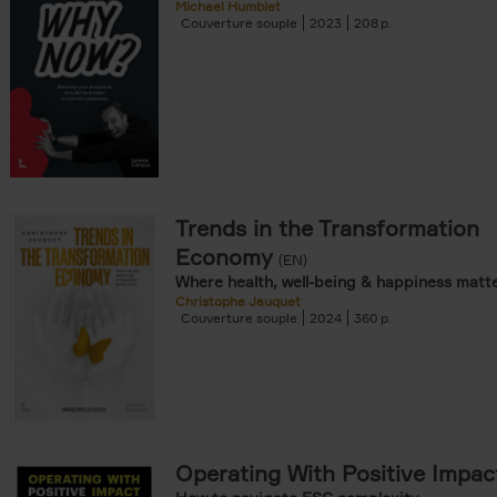
Michael Humblet
Couverture souple
2023
208
Trends in the Transformation
Economy
(EN)
Where health, well-being & happiness matt
Christophe Jauquet
Couverture souple
2024
360
Operating With Positive Impac