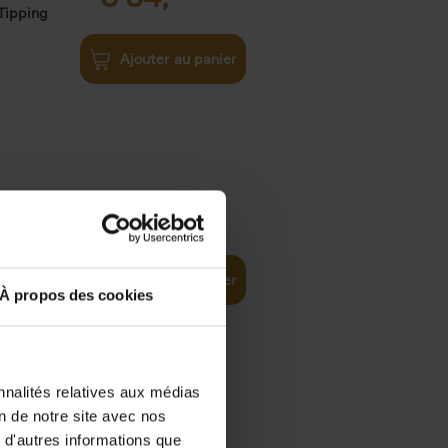
Tipping
Ajouter au panier
ity
€
34,
99
(EN)
Path
Ajouter au panier
À propos des cookies
nnalités relatives aux médias
on de notre site avec nos
e
€
34,
99
 d'autres informations que