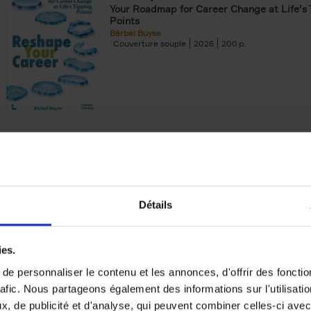
Your Roadmap for Career Change at Life’s 
Points
Bärbel Buyse
Couverture souple
2026
200
AI, The Rediscovery of Human
Can Technology Make Us Wiser? Europe's 
Forward...
Jackie Janssen
Couverture souple
2026
197
Détails
ies.
e personnaliser le contenu et les annonces, d'offrir des fonctio
rafic. Nous partageons également des informations sur l'utilisati
The Digital Leadership Practic
, de publicité et d'analyse, qui peuvent combiner celles-ci avec