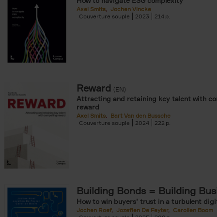
How to navigate ESG complexity
Axel Smits
Jochen Vincke
Couverture souple
2023
214
Reward
(EN)
Attracting and retaining key talent with c
reward
Axel Smits
Bart Van den Bussche
Couverture souple
2024
222
Building Bonds = Building Bus
How to win buyers’ trust in a turbulent digi
Jochen Roef
Jozefien De Feyter
Carolien Boom