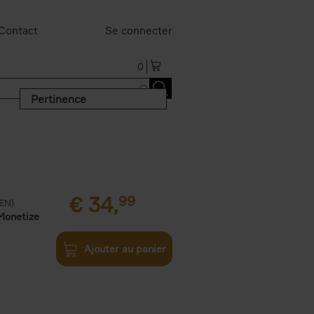
Contact
Se connecter
0
Pertinence
€
34,
99
(EN)
Monetize
Ajouter au panier