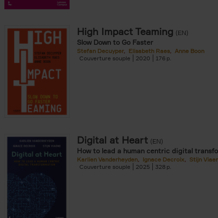
 den Bussche filter
r
High Impact Teaming
(EN)
Slow Down to Go Faster
Stefan Decuyper
Elisabeth Raes
Anne Boon
Couverture souple
2020
176
er
Digital at Heart
(EN)
How to lead a human centric digital transf
Karlien Vanderheyden
Ignace Decroix
Stijn Viae
Couverture souple
2025
328