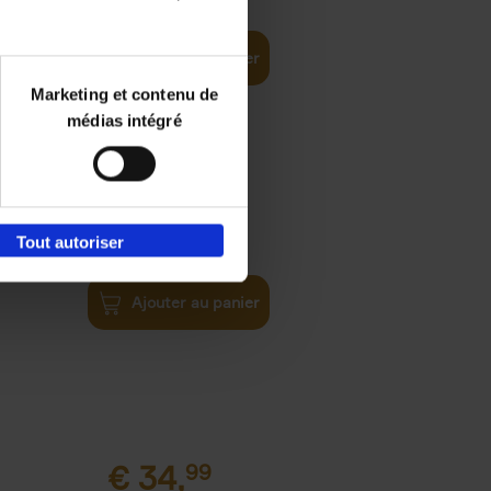
ital and AI
Ajouter au panier
Marketing et contenu de
médias intégré
€
37,
50
)
Tout autoriser
ellent
Ajouter au panier
€
34,
99