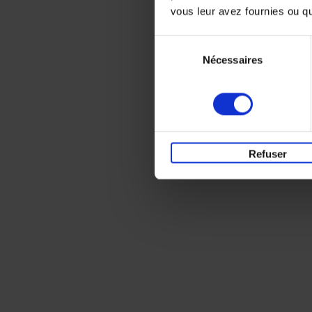
vous leur avez fournies ou qu'
Sélection
Nécessaires
du
consentement
Refuser