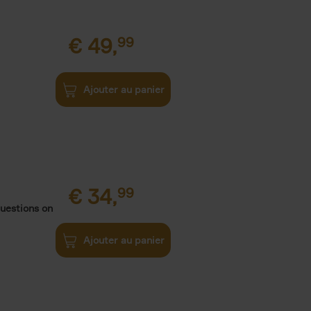
€
49,
99
Ajouter au panier
€
34,
99
uestions on
Ajouter au panier