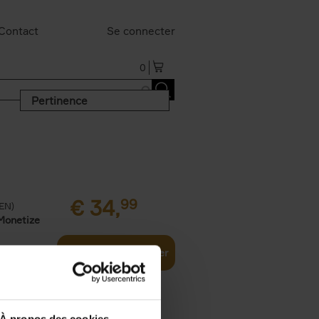
Contact
Se connecter
0
Pertinence
€
34,
99
(EN)
Monetize
Ajouter au panier