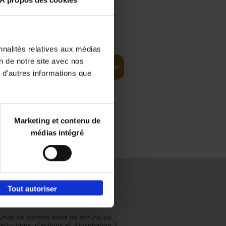
À propos des cookies
€
37,
50
(EN)
: From
nnalités relatives aux médias
on de notre site avec nos
Ajouter au panier
 d'autres informations que
Marketing et contenu de
médias intégré
Tout autoriser
Envie de bonnes idées de lecture, de
réductions, d’actions et d’inspiration ?