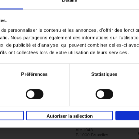
Détails
Content Marketing like a PRO
ies.
The All-In-One Guide to Content Marketing
e personnaliser le contenu et les annonces, d'offrir des fonctio
Planning to Promoting
rafic. Nous partageons également des informations sur l'utilisati
Clo Willaerts
Couverture souple
2023
352
, de publicité et d'analyse, qui peuvent combiner celles-ci avec
ils ont collectées lors de votre utilisation de leurs services.
Préférences
Statistiques
Société
Éditions Racine
Autoriser la sélection
Tour & Taxis
Qui sommes-nous?
Avenue du Port, 86C
bte 104A
B-1000 Bruxelles