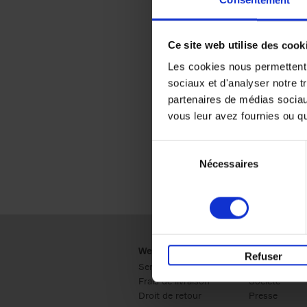
Consentement
Ce site web utilise des cook
Les cookies nous permettent d
sociaux et d'analyser notre t
partenaires de médias sociaux
vous leur avez fournies ou qu'
Sélection
Nécessaires
du
consentement
Webshop
Business
Refuser
Service clients
Ventes
Frais de livraison
Société
Droit de retour
Presse