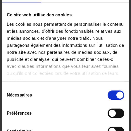
Ajouter au panier
Ce site web utilise des cookies.
Les cookies nous permettent de personnaliser le contenu
Digital marketing like a PRO -
et les annonces, d'offrir des fonctionnalités relatives aux
completely revised edition
(EN)
médias sociaux et d'analyser notre trafic. Nous
Clo Willaerts
partageons également des informations sur l'utilisation de
Couverture souple
2022
226
notre site avec nos partenaires de médias sociaux, de
€
35,
50
publicité et d'analyse, qui peuvent combiner celles-ci
avec d'autres informations que vous leur avez fournies
ou qu'ils ont collectées lors de votre utilisation de leurs
services.
Sélection
Nécessaires
du
Ajouter au panier
consentement
Content Marketing like a
Préférences
PRO
(EN)
Clo Willaerts
Couverture souple
2023
352