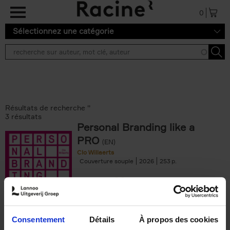
Aller au contenu principal
0
Sélectionnez une catégorie
Résultats de recherche ''
3 résultats
Personal Branding like a
PRO
(EN)
Clo Willaerts
Couverture souple
2026
253
€
34,
99
Consentement
Détails
À propos des cookies