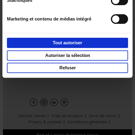
Statistiques
€
37,
50
Marketing et contenu de médias intégré
Tout autoriser
Ajouter au panier
Autoriser la sélection
Refuser
Envie de bonnes idées de lecture, de
réductions, d’actions et d’inspiration ?
Service clients
Frais de livraison
Droit de retour
Privacy & cookies
Conditions générales
Part of
Lannoo Publishing Group