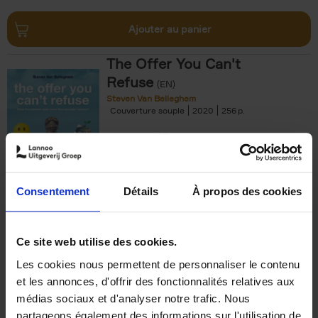
Ajouter au panier
The Offer You Can't
Refuse
(EN)
Steven Van Belleghem
Couverture souple
2020
256
€
37,
50
Consentement
Détails
À propos des cookies
Ajouter au panier
Ce site web utilise des cookies.
Les cookies nous permettent de personnaliser le contenu
Building Bonds = Building
et les annonces, d'offrir des fonctionnalités relatives aux
Business
(EN)
médias sociaux et d'analyser notre trafic. Nous
Jochen Roef
Jozefien De Feyter
Carolien Boom
partageons également des informations sur l'utilisation de
Couverture souple
2025
200