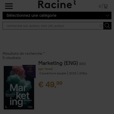
Aller au contenu principal
0
Sélectionnez une catégorie
Résultats de recherche ''
5 résultats
Marketing (ENG)
(EN)
Igor Nowé
Couverture souple
2025
208
€
49,
99