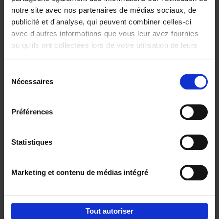
notre site avec nos partenaires de médias sociaux, de
€
29,
99
publicité et d'analyse, qui peuvent combiner celles-ci
avec d'autres informations que vous leur avez fournies
ou qu'ils ont collectées lors de votre utilisation de leurs
services.
Sélection
Nécessaires
du
Ajouter au panier
consentement
Digital marketing like a PRO -
Préférences
completely revised edition
(EN)
Clo Willaerts
Couverture souple
2022
226
Statistiques
€
35,
50
Marketing et contenu de médias intégré
Tout autoriser