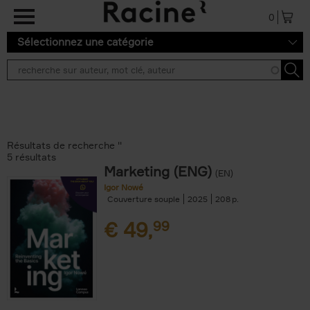
Aller au contenu principal
0
Sélectionnez une catégorie
Résultats de recherche ''
5 résultats
Marketing (ENG)
(EN)
Igor Nowé
Couverture souple
2025
208
€
49,
99