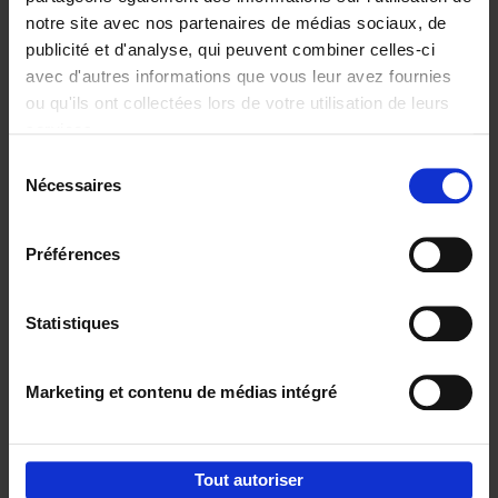
notre site avec nos partenaires de médias sociaux, de
€
37,
50
publicité et d'analyse, qui peuvent combiner celles-ci
avec d'autres informations que vous leur avez fournies
ou qu'ils ont collectées lors de votre utilisation de leurs
services.
Sélection
Nécessaires
du
Ajouter au panier
consentement
Building Bonds = Building
Préférences
Business
(EN)
Jochen Roef
Jozefien De Feyter
Carolien Boom
Couverture souple
2025
200
Statistiques
€
29,
99
Marketing et contenu de médias intégré
Tout autoriser