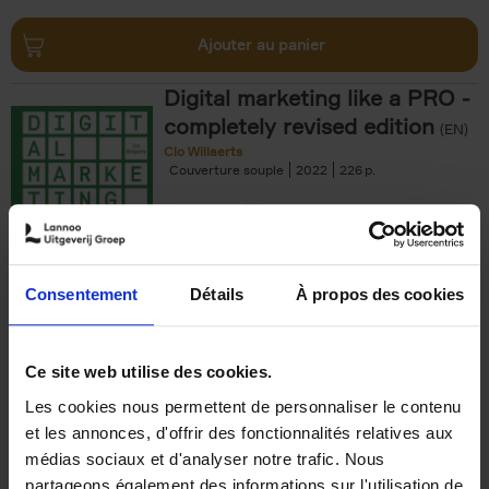
Ajouter au panier
Digital marketing like a PRO -
completely revised edition
(EN)
Clo Willaerts
Couverture souple
2022
226
€
35,
50
Consentement
Détails
À propos des cookies
Ajouter au panier
Ce site web utilise des cookies.
Les cookies nous permettent de personnaliser le contenu
The Offer You Can't
et les annonces, d'offrir des fonctionnalités relatives aux
Refuse
(EN)
médias sociaux et d'analyser notre trafic. Nous
Steven Van Belleghem
partageons également des informations sur l'utilisation de
Couverture souple
2020
256