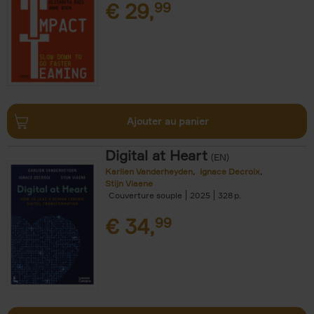
€
29,
99
Ajouter au panier
Digital at Heart
(EN)
Karlien Vanderheyden
Ignace Decroix
Stijn Viaene
Couverture souple
2025
328
€
34,
99