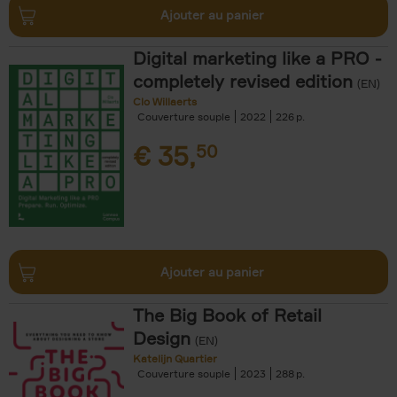
Ajouter au panier
Digital marketing like a PRO -
completely revised edition
(EN)
Clo Willaerts
Couverture souple
2022
226
€
35,
50
Ajouter au panier
The Big Book of Retail
Design
(EN)
Katelijn Quartier
Couverture souple
2023
288