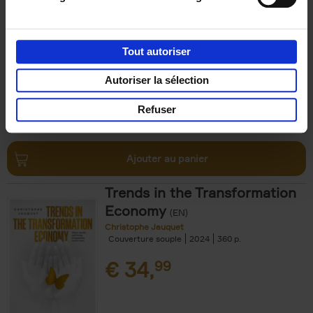
Michael Humblet
Couverture souple
2023
208
€
34,
99
Tout autoriser
Autoriser la sélection
Refuser
Ajouter au panier
Trends in the Transformation
Economy
(EN)
Christophe Jauquet
Couverture souple
2024
360
€
34,
99