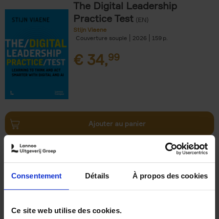
The Digital Leadership
Practice Test
(EN)
Stijn Viaene
Couverture souple
2026
159
€
34,
99
Ajouter au panier
Out of office
(NL)
Sabine Tobback
Couverture souple
2019
200
Consentement
Détails
À propos des cookies
€
29,
99
Ce site web utilise des cookies.