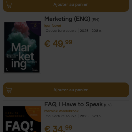
Ajouter au panier
Marketing (ENG)
(EN)
Igor Nowé
Couverture souple
2025
208
€
49,
99
Ajouter au panier
FAQ I Have to Speak
(EN)
Marnick Vandebroek
Couverture souple
2025
328
€
34,
99