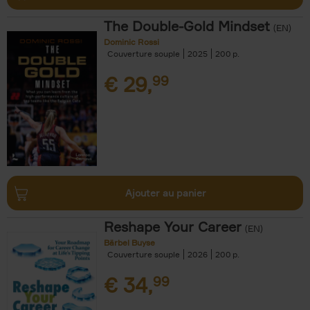
The Double-Gold Mindset
(EN)
Dominic Rossi
Couverture souple
2025
200
€
29,
99
Ajouter au panier
Reshape Your Career
(EN)
Bärbel Buyse
Couverture souple
2026
200
€
34,
99