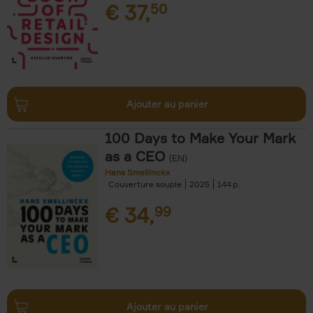
€
37,
50
Ajouter au panier
100 Days to Make Your Mark
as a CEO
(EN)
Hans Smellinckx
Couverture souple
2025
144
€
34,
99
Ajouter au panier