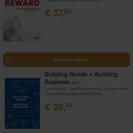
€
37,
50
Ajouter au panier
Building Bonds = Building
Business
(EN)
Jochen Roef
Jozefien De Feyter
Carolien Boom
Couverture souple
2025
200
€
29,
99