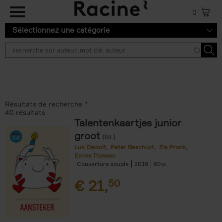
Aller au contenu principal
0
Sélectionnez une catégorie
Résultats de recherche ''
40 résultats
Talentenkaartjes junior
groot
(NL)
Luk Dewulf
Peter Beschuyt
Els Pronk
Emma Thyssen
Couverture souple
2018
60
€
21,
50