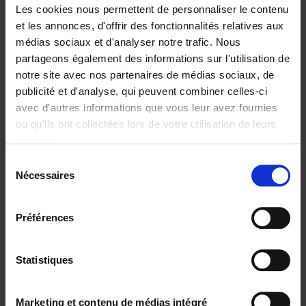
Les cookies nous permettent de personnaliser le contenu
et les annonces, d'offrir des fonctionnalités relatives aux
médias sociaux et d'analyser notre trafic. Nous
partageons également des informations sur l'utilisation de
Ajouter au panier
notre site avec nos partenaires de médias sociaux, de
publicité et d'analyse, qui peuvent combiner celles-ci
The Offer You Can't
avec d'autres informations que vous leur avez fournies
Refuse
(EN)
ou qu'ils ont collectées lors de votre utilisation de leurs
Steven Van Belleghem
services.
Couverture souple
2020
256
Sélection
€
37,
50
Nécessaires
du
consentement
Préférences
Statistiques
Ajouter au panier
Why now? ENG
(EN)
Marketing et contenu de médias intégré