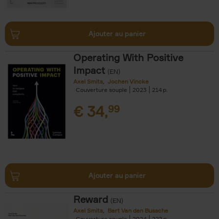
Ajouter au panier
Operating With Positive
Impact
(EN)
Axel Smits
Jochen Vincke
Couverture souple
2023
214
€
34,
99
Ajouter au panier
Reward
(EN)
Axel Smits
Bart Van den Bussche
Couverture souple
2024
222