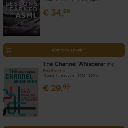
€
34,
99
Ajouter au panier
The Channel Whisperer
(EN)
Paul Sysmans
Couverture souple
2018
200
€
29,
99