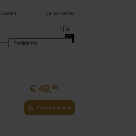
Contact
Se connecter
0
Pertinence
€
49,
99
Ajouter au panier