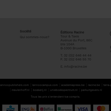
Société
Éditions Racine
Tour & Taxis
Qui sommes-nous?
Avenue du Port, 86C
bte 104A
B-1000 Bruxelles
T. 32 (0)2 646 44 44
F. 32 (0)2 646 55 70
E.
info@racine.be
lannoopublishers.com
lannoocampus.com
academiapress.be
racine.be
terra
meulenhoff.nl
boekerij.nl
unieboekspectrum.nl
parkuitgevers.nl
Tous les prix s’entendent tva compris.