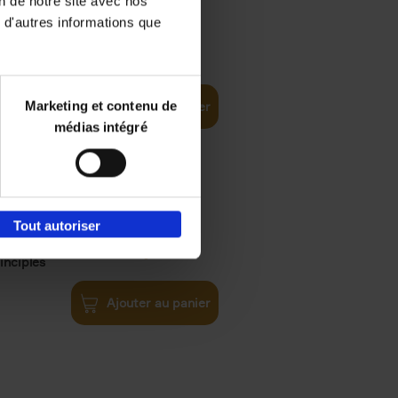
on de notre site avec nos
 d'autres informations que
iness
€
29,
99
(EN)
tal world
Marketing et contenu de
Ajouter au panier
médias intégré
Tout autoriser
€
34,
99
inciples
Ajouter au panier