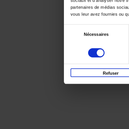
sociaux et d'analyser notre t
partenaires de médias sociaux
vous leur avez fournies ou qu'
Sélection
Nécessaires
du
consentement
Refuser