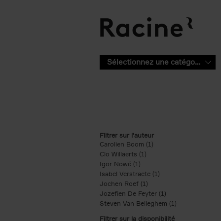
Aller au contenu principal
Sélectionnez une catégorie
Filtrer sur l'auteur
Carolien Boom (1)
Apply Carolien Boom fi
Clo Willaerts (1)
Apply Clo Willaerts filter
Igor Nowé (1)
Apply Igor Nowé filter
Isabel Verstraete (1)
Apply Isabel Verstrae
Jochen Roef (1)
Apply Jochen Roef filte
Jozefien De Feyter (1)
Apply Jozefien De 
Steven Van Belleghem (1)
Apply Steven V
Filtrer sur la disponibilité