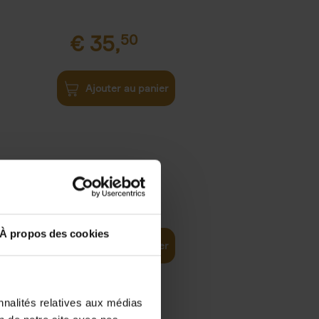
€
35,
50
Ajouter au panier
€
37,
50
)
ellent
À propos des cookies
Ajouter au panier
nnalités relatives aux médias