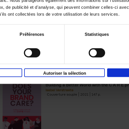
rafic. Nous partageons également des informations sur l'utilisati
, de publicité et d'analyse, qui peuvent combiner celles-ci avec
Building Bonds = Building Bus
ils ont collectées lors de votre utilisation de leurs services.
How to win buyers’ trust in a turbulent digi
Jochen Roef
Jozefien De Feyter
Carolien Boom
Couverture souple
2025
200
Préférences
Statistiques
Autoriser la sélection
Does Your Brand Care?
(EN)
Building a Better World with the C A R E pr
Isabel Verstraete
Couverture souple
2021
147