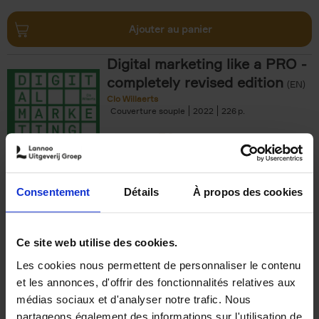
Ajouter au panier
Digital marketing like a PRO -
completely revised edition
(EN)
Clo Willaerts
Couverture souple
2022
226
€
35,
50
Consentement
Détails
À propos des cookies
Ajouter au panier
Ce site web utilise des cookies.
Les cookies nous permettent de personnaliser le contenu
The Offer You Can't
et les annonces, d'offrir des fonctionnalités relatives aux
Refuse
(EN)
médias sociaux et d'analyser notre trafic. Nous
Steven Van Belleghem
partageons également des informations sur l'utilisation de
Couverture souple
2020
256