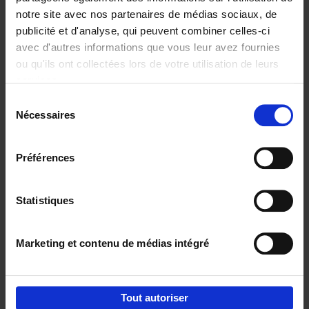
notre site avec nos partenaires de médias sociaux, de
€
37,
50
publicité et d'analyse, qui peuvent combiner celles-ci
avec d'autres informations que vous leur avez fournies
ou qu'ils ont collectées lors de votre utilisation de leurs
services.
Sélection
Nécessaires
du
Ajouter au panier
consentement
Building Bonds = Building
Préférences
Business
(EN)
Jochen Roef
Jozefien De Feyter
Carolien Boom
Couverture souple
2025
200
Statistiques
€
29,
99
Marketing et contenu de médias intégré
Tout autoriser