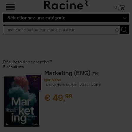
Aller au contenu principal
0
Sélectionnez une catégorie
Résultats de recherche ''
5 résultats
Marketing (ENG)
(EN)
Igor Nowé
Couverture souple
2025
208
€
49,
99