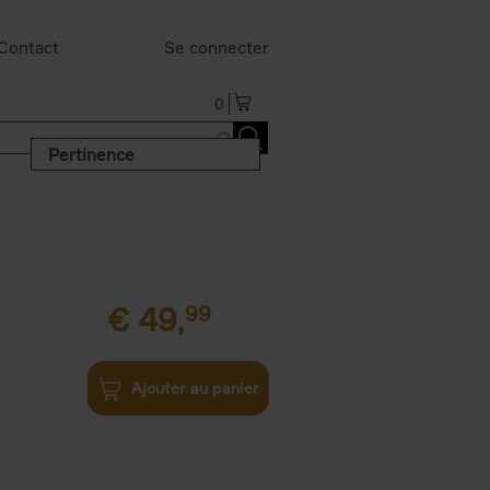
Contact
Se connecter
0
Pertinence
€
49,
99
Ajouter au panier