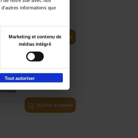
on de notre site avec nos
 d'autres informations que
€
35,
50
Marketing et contenu de
Ajouter au panier
médias intégré
Tout autoriser
€
34,
99
inciples
Ajouter au panier