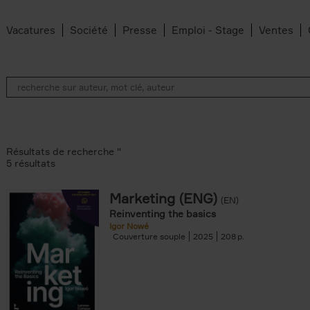
Vacatures
Société
Presse
Emploi - Stage
Ventes
Résultats de recherche ''
5 résultats
Marketing (ENG)
(EN)
lter
Reinventing the basics
Igor Nowé
Couverture souple
2025
208
te filter
r
Feyter filter
an Belleghem filter