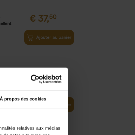
€
37,
50
)
ellent
Ajouter au panier
iness
€
29,
99
(EN)
tal world
À propos des cookies
Ajouter au panier
nnalités relatives aux médias