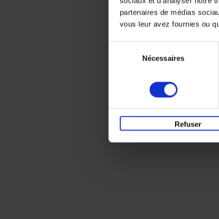
sociaux et d'analyser notre t
partenaires de médias sociaux
vous leur avez fournies ou qu'
Sélection
Nécessaires
du
consentement
Refuser