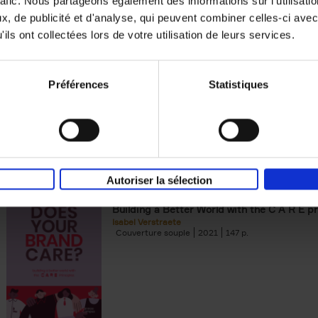
rafic. Nous partageons également des informations sur l'utilisati
, de publicité et d'analyse, qui peuvent combiner celles-ci avec
Digital marketing like a PRO -
ils ont collectées lors de votre utilisation de leurs services.
completely revised edition
(EN)
Prepare. Run. Optimize.
Clo Willaerts
Préférences
Statistiques
Couverture souple
2022
226
Autoriser la sélection
Does Your Brand Care?
(EN)
Building a Better World with the C A R E pr
Isabel Verstraete
Couverture souple
2021
147