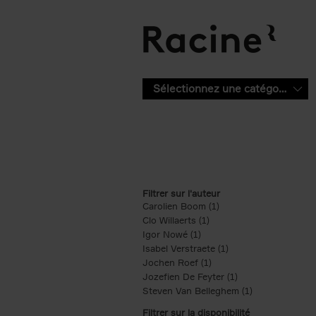
Aller au contenu principal
Sélectionnez une catégorie
Filtrer sur l'auteur
Carolien Boom (1)
Apply Carolien Boom fi
Clo Willaerts (1)
Apply Clo Willaerts filter
Igor Nowé (1)
Apply Igor Nowé filter
Isabel Verstraete (1)
Apply Isabel Verstrae
Jochen Roef (1)
Apply Jochen Roef filte
Jozefien De Feyter (1)
Apply Jozefien De 
Steven Van Belleghem (1)
Apply Steven V
Filtrer sur la disponibilité