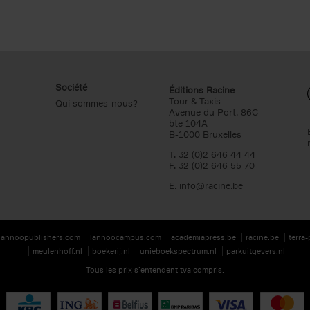
Société
Éditions Racine
Tour & Taxis
Qui sommes-nous?
Avenue du Port, 86C
bte 104A
B-1000 Bruxelles
T. 32 (0)2 646 44 44
F. 32 (0)2 646 55 70
E.
info@racine.be
lannoopublishers.com
lannoocampus.com
academiapress.be
racine.be
terra
meulenhoff.nl
boekerij.nl
unieboekspectrum.nl
parkuitgevers.nl
Tous les prix s’entendent tva compris.