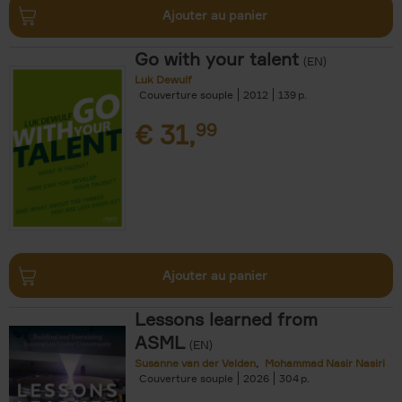
Ajouter au panier
Go with your talent
(EN)
Luk Dewulf
Couverture souple
2012
139
€
31,
99
Ajouter au panier
Lessons learned from
ASML
(EN)
Susanne van der Velden
Mohammad Nasir Nasiri
Couverture souple
2026
304