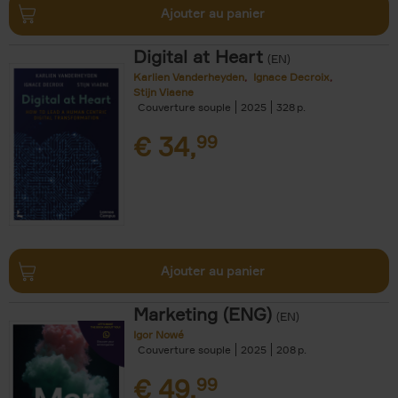
Ajouter au panier
Digital at Heart
(EN)
Karlien Vanderheyden
Ignace Decroix
Stijn Viaene
Couverture souple
2025
328
€
34,
99
Ajouter au panier
Marketing (ENG)
(EN)
Igor Nowé
Couverture souple
2025
208
€
49,
99