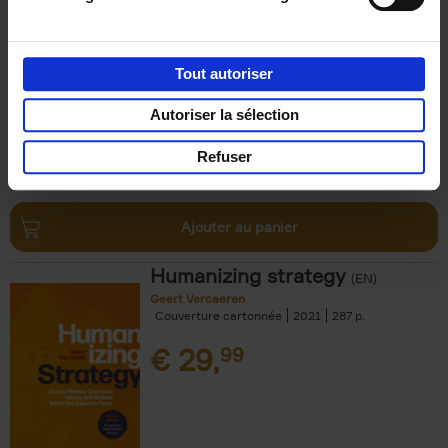
Refuse
(EN)
Steven Van Belleghem
Couverture souple
2020
256
Tout autoriser
€
37,
50
Autoriser la sélection
Refuser
Ajouter au panier
Humanizing strategy
(EN)
Geert Vercaeren
Couverture cartonnée
2021
287
€
29,
99