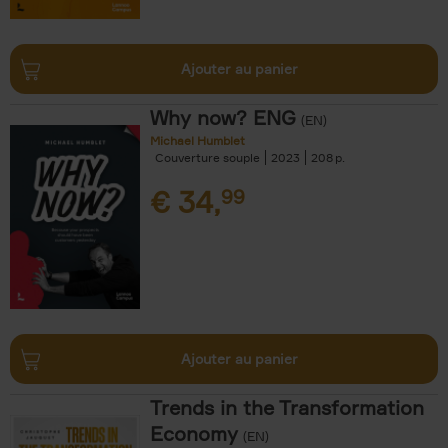
Ajouter au panier
Why now? ENG
(EN)
Michael Humblet
Couverture souple
2023
208
€
34,
99
Ajouter au panier
Trends in the Transformation
Economy
(EN)