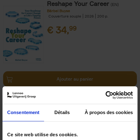
Reshape Your Career
(EN)
Bärbel Buyse
Couverture souple
2026
200
€
34,
99
Ajouter au panier
AI, The Rediscovery of
Humanity
(EN)
Jackie Janssen
Consentement
Détails
À propos des cookies
Couverture souple
2026
197
€
34,
99
Ce site web utilise des cookies.