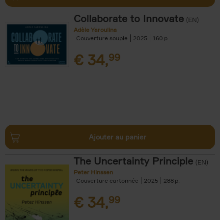
Collaborate to Innovate
(EN)
Adèle Yaroulina
Couverture souple
2025
160
€
34,
99
Ajouter au panier
The Uncertainty Principle
(EN)
Peter Hinssen
Couverture cartonnée
2025
288
€
34,
99