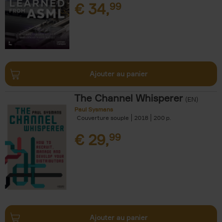
€
34,
99
Ajouter au panier
The Channel Whisperer
(EN)
Paul Sysmans
Couverture souple
2018
200
€
29,
99
Ajouter au panier