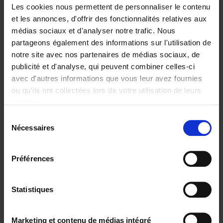
Les cookies nous permettent de personnaliser le contenu
et les annonces, d'offrir des fonctionnalités relatives aux
médias sociaux et d'analyser notre trafic. Nous
partageons également des informations sur l'utilisation de
Ajouter au panier
notre site avec nos partenaires de médias sociaux, de
publicité et d'analyse, qui peuvent combiner celles-ci
The Digital Leadership
avec d'autres informations que vous leur avez fournies
Practice Test
(EN)
ou qu'ils ont collectées lors de votre utilisation de leurs
Stijn Viaene
services.
Couverture souple
2026
159
Sélection
€
34,
99
Nécessaires
du
consentement
Préférences
Statistiques
Ajouter au panier
The Offer You Can't
Marketing et contenu de médias intégré