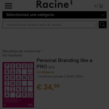
Aller au contenu principal
0
Sélectionnez une catégorie
Résultats de recherche ''
43 résultats
Personal Branding like a
PRO
(EN)
Clo Willaerts
Couverture souple
2026
253
€
34,
99