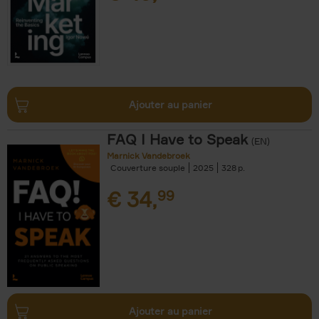
Ajouter au panier
FAQ I Have to Speak
(EN)
Marnick Vandebroek
Couverture souple
2025
328
€
34,
99
Ajouter au panier