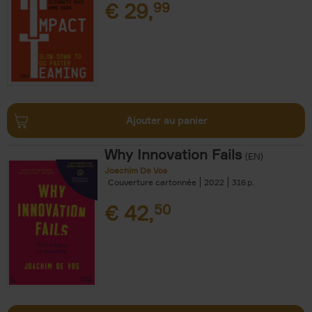
€
29,
99
Ajouter au panier
Why Innovation Fails
(EN)
Joachim De Vos
Couverture cartonnée
2022
316
€
42,
50