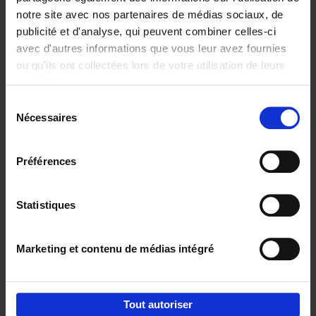
notre site avec nos partenaires de médias sociaux, de
€
29,
99
publicité et d'analyse, qui peuvent combiner celles-ci
avec d'autres informations que vous leur avez fournies
ou qu'ils ont collectées lors de votre utilisation de leurs
services.
Sélection
Nécessaires
du
Ajouter au panier
consentement
Digital marketing like a PRO -
Préférences
completely revised edition
(EN)
Clo Willaerts
Couverture souple
2022
226
Statistiques
€
35,
50
Marketing et contenu de médias intégré
Tout autoriser