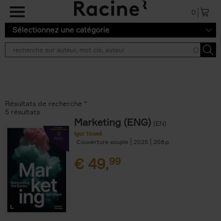
Aller au contenu principal
0
Sélectionnez une catégorie
Résultats de recherche ''
5 résultats
Marketing (ENG)
(EN)
Igor Nowé
Couverture souple
2025
208
€
49,
99