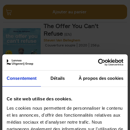
Ajouter au panier
The Offer You Can't
Refuse
(EN)
Steven Van Belleghem
Couverture souple
2020
256
€
37,
50
Consentement
Détails
À propos des cookies
Ajouter au panier
Ce site web utilise des cookies.
Les cookies nous permettent de personnaliser le contenu
Building Bonds = Building
et les annonces, d'offrir des fonctionnalités relatives aux
Business
(EN)
médias sociaux et d'analyser notre trafic. Nous
Jochen Roef
Jozefien De Feyter
Carolien Boom
partageons également des informations sur l'utilisation de
Couverture souple
2025
200