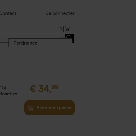
Contact
Se connecter
0
Pertinence
€
34,
99
(EN)
Monetize
Ajouter au panier