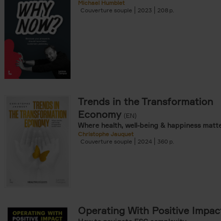
Michael Humblet
Couverture souple
2023
208
Trends in the Transformation
Economy
(EN)
Where health, well-being & happiness matt
Christophe Jauquet
Couverture souple
2024
360
Operating With Positive Impac