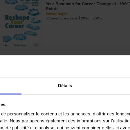
Your Roadmap for Career Change at Life’s 
Points
Bärbel Buyse
Couverture souple
2026
200
AI, The Rediscovery of Human
Can Technology Make Us Wiser? Europe's 
Forward...
Jackie Janssen
Couverture souple
2026
197
Détails
ies.
e personnaliser le contenu et les annonces, d'offrir des fonctio
rafic. Nous partageons également des informations sur l'utilisati
The Digital Leadership Practic
, de publicité et d'analyse, qui peuvent combiner celles-ci avec