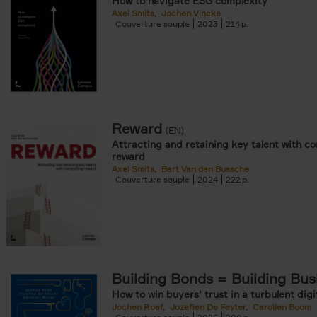
How to navigate ESG complexity
Axel Smits
Jochen Vincke
Couverture souple
2023
214
Reward
(EN)
Attracting and retaining key talent with c
reward
Axel Smits
Bart Van den Bussche
Couverture souple
2024
222
Building Bonds = Building Bus
How to win buyers’ trust in a turbulent digi
Jochen Roef
Jozefien De Feyter
Carolien Boom