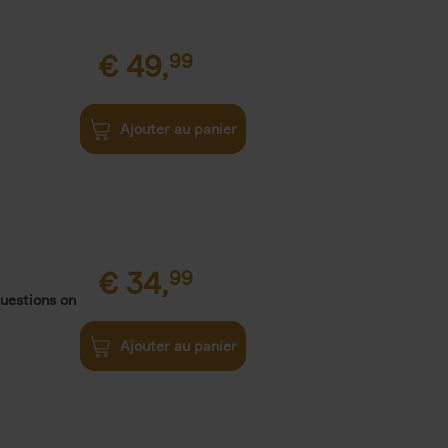
€
49,
99
Ajouter au panier
€
34,
99
uestions on
Ajouter au panier