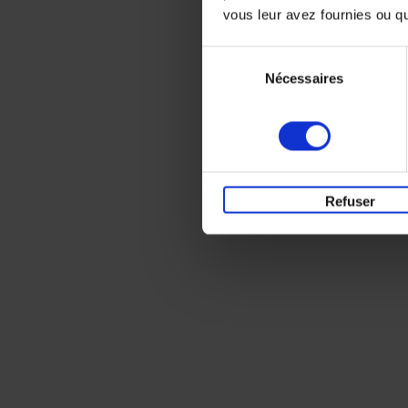
vous leur avez fournies ou qu'
Sélection
Nécessaires
du
consentement
Refuser