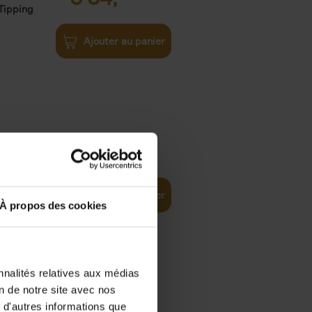
Tipping
Ajouter au panier
ity
€
34,
99
(EN)
Path
Ajouter au panier
À propos des cookies
nnalités relatives aux médias
on de notre site avec nos
e
€
34,
99
 d'autres informations que