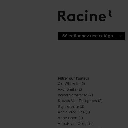
Aller au contenu principal
Sélectionnez une catégorie
Filtrer sur l'auteur
Clo Willaerts (3)
Apply Clo Willaerts filter
Axel Smits (2)
Apply Axel Smits filter
Isabel Verstraete (2)
Apply Isabel Verstrae
Steven Van Belleghem (2)
Apply Steven V
Stijn Viaene (2)
Apply Stijn Viaene filter
Adèle Yaroulina (1)
Apply Adèle Yaroulina 
Anne Boon (1)
Apply Anne Boon filter
Anouk van Oordt (1)
Apply Anouk van Oor