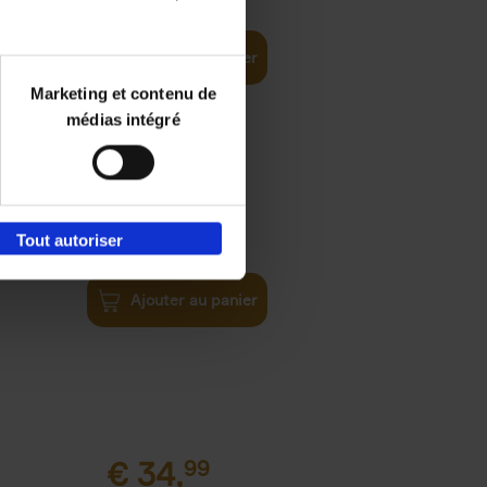
ital and AI
Ajouter au panier
Marketing et contenu de
médias intégré
€
37,
50
)
Tout autoriser
ellent
Ajouter au panier
€
34,
99