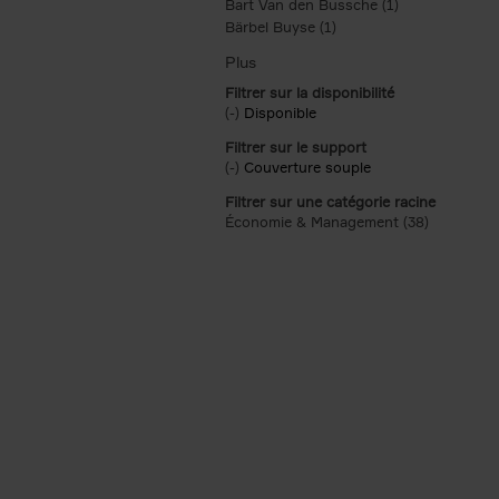
Bart Van den Bussche (1)
Apply Bart Van
Bärbel Buyse (1)
Apply Bärbel Buyse filte
Filtrer sur la disponibilité
(-)
Remove Disponible filter
Disponible
Filtrer sur le support
(-)
Remove Couverture souple filter
Couverture souple
Filtrer sur une catégorie racine
Économie & Management (38)
Apply Éco