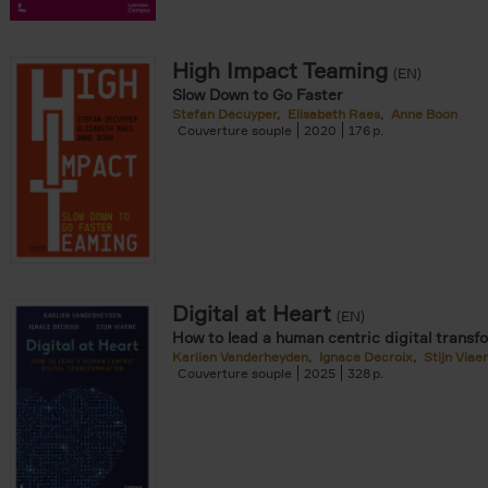
 den Bussche filter
r
High Impact Teaming
(EN)
Slow Down to Go Faster
Stefan Decuyper
Elisabeth Raes
Anne Boon
Couverture souple
2020
176
nomie & Management filter
Digital at Heart
(EN)
How to lead a human centric digital transf
Karlien Vanderheyden
Ignace Decroix
Stijn Viae
Couverture souple
2025
328