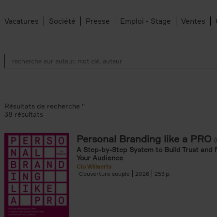
Vacatures
Société
Presse
Emploi - Stage
Ventes
Résultats de recherche ''
38 résultats
Personal Branding like a PRO
A Step-by-Step System to Build Trust and 
Your Audience
te filter
Clo Willaerts
an Belleghem filter
Couverture souple
2026
253
filter
dt filter