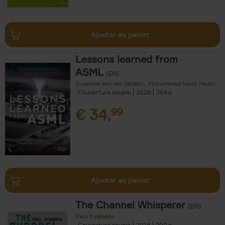
Ajouter au panier
Lessons learned from
ASML
(EN)
Susanne van der Velden
Mohammad Nasir Nasiri
Couverture souple
2026
304
€
34,
99
Ajouter au panier
The Channel Whisperer
(EN)
Paul Sysmans
Couverture souple
2018
200