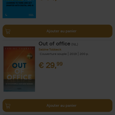
Ajouter au panier
Out of office
(NL)
Sabine Tobback
Couverture souple
2019
200
€
29,
99
Ajouter au panier