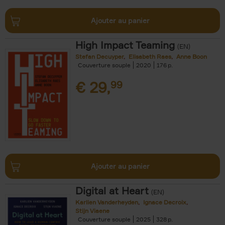
Ajouter au panier
High Impact Teaming
(EN)
Stefan Decuyper
Elisabeth Raes
Anne Boon
Couverture souple
2020
176
€
29,
99
Ajouter au panier
Digital at Heart
(EN)
Karlien Vanderheyden
Ignace Decroix
Stijn Viaene
Couverture souple
2025
328