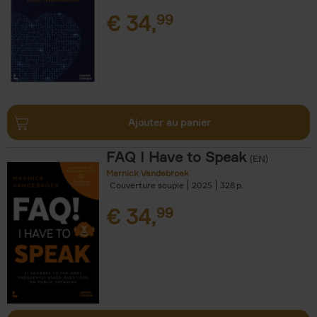
€
34,
99
Ajouter au panier
FAQ I Have to Speak
(EN)
Marnick Vandebroek
Couverture souple
2025
328
€
34,
99