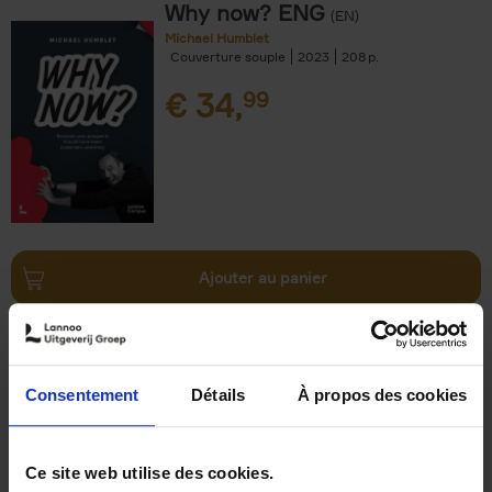
Why now? ENG
(EN)
Michael Humblet
Couverture souple
2023
208
€
34,
99
Ajouter au panier
Trends in the Transformation
Economy
(EN)
Christophe Jauquet
Consentement
Détails
À propos des cookies
Couverture souple
2024
360
€
34,
99
Ce site web utilise des cookies.