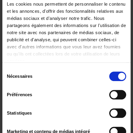
Les cookies nous permettent de personnaliser le contenu
et les annonces, d'offrir des fonctionnalités relatives aux
médias sociaux et d'analyser notre trafic. Nous
partageons également des informations sur l'utilisation de
Ajouter au panier
notre site avec nos partenaires de médias sociaux, de
publicité et d'analyse, qui peuvent combiner celles-ci
Operating With Positive
avec d'autres informations que vous leur avez fournies
Impact
(EN)
ou qu'ils ont collectées lors de votre utilisation de leurs
Axel Smits
Jochen Vincke
services.
Couverture souple
2023
214
Sélection
€
34,
99
Nécessaires
du
consentement
Préférences
Statistiques
Ajouter au panier
Reward
(EN)
Marketing et contenu de médias intégré