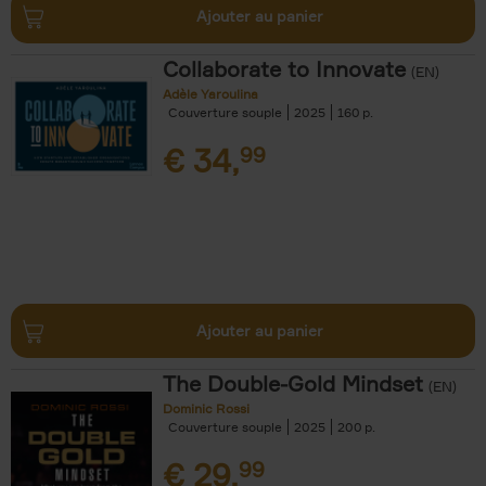
Ajouter au panier
Collaborate to Innovate
(EN)
Adèle Yaroulina
Couverture souple
2025
160
€
34,
99
Ajouter au panier
The Double-Gold Mindset
(EN)
Dominic Rossi
Couverture souple
2025
200
€
29,
99