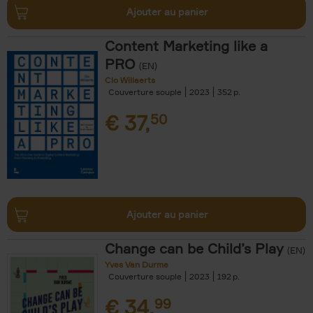
Ajouter au panier
Content Marketing like a
PRO
(EN)
Clo Willaerts
Couverture souple
2023
352
€
37,
50
Ajouter au panier
Change can be Child’s Play
(EN)
Yves Van Durme
Couverture souple
2023
192
€
34,
99