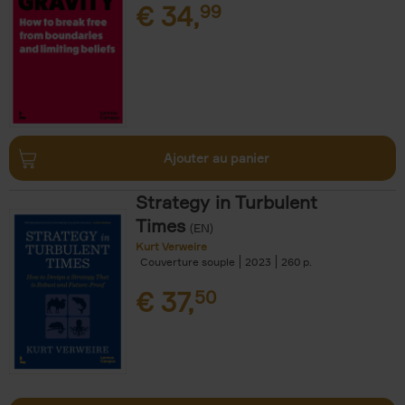
€
34,
99
Ajouter au panier
Strategy in Turbulent
Times
(EN)
Kurt Verweire
Couverture souple
2023
260
€
37,
50