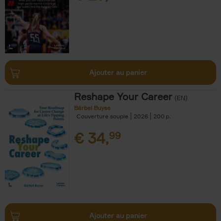
Ajouter au panier
Reshape Your Career
(EN)
Bärbel Buyse
Couverture souple
2026
200
€
34,
99
Ajouter au panier