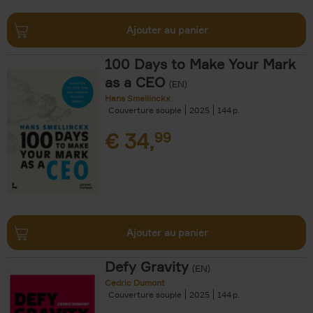
Ajouter au panier
100 Days to Make Your Mark
as a CEO
(EN)
Hans Smellinckx
Couverture souple
2025
144
€
34,
99
Ajouter au panier
Defy Gravity
(EN)
Cedric Dumont
Couverture souple
2025
144