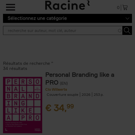
Aller au contenu principal
0
Sélectionnez une catégorie
Résultats de recherche ''
34 résultats
Personal Branding like a
PRO
(EN)
Clo Willaerts
Couverture souple
2026
253
€
34,
99