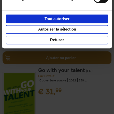
Axel Smits
Bart Van den Bussche
Couverture souple
2024
222
€
37,
50
Tout autoriser
Autoriser la sélection
Refuser
Ajouter au panier
Go with your talent
(EN)
Luk Dewulf
Couverture souple
2012
139
€
31,
99