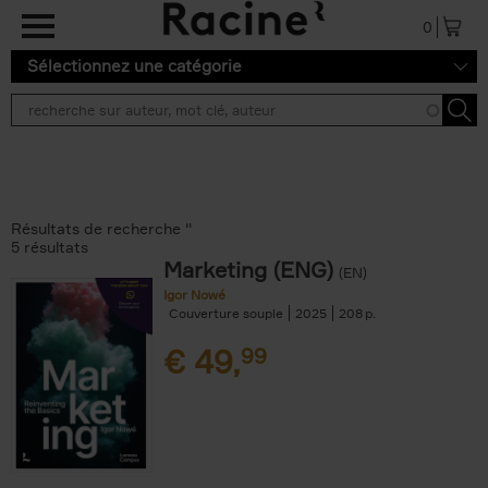
Aller au contenu principal
0
Sélectionnez une catégorie
Résultats de recherche ''
5 résultats
Marketing (ENG)
(EN)
Igor Nowé
Couverture souple
2025
208
€
49,
99