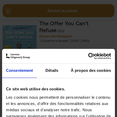
Ajouter au panier
The Offer You Can't
Refuse
(EN)
Steven Van Belleghem
Couverture souple
2020
256
€
37,
50
Consentement
Détails
À propos des cookies
Ajouter au panier
Ce site web utilise des cookies.
Les cookies nous permettent de personnaliser le contenu
Building Bonds = Building
et les annonces, d'offrir des fonctionnalités relatives aux
Business
(EN)
médias sociaux et d'analyser notre trafic. Nous
Jochen Roef
Jozefien De Feyter
Carolien Boom
partageons également des informations sur l'utilisation de
Couverture souple
2025
200