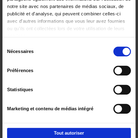
notre site avec nos partenaires de médias sociaux, de
€
29,
99
publicité et d'analyse, qui peuvent combiner celles-ci
avec d'autres informations que vous leur avez fournies
ou qu'ils ont collectées lors de votre utilisation de leurs
services.
Sélection
Nécessaires
du
Ajouter au panier
consentement
Digital marketing like a PRO -
Préférences
completely revised edition
(EN)
Clo Willaerts
Couverture souple
2022
226
Statistiques
€
35,
50
Marketing et contenu de médias intégré
Tout autoriser