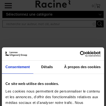
Aller au contenu principal
0
Sélectionnez une catégorie
Résultats de recherche ''
2 résultats
Personal Branding like a
PRO
(EN)
Consentement
Détails
À propos des cookies
Clo Willaerts
Couverture souple
2026
253
€
34,
99
Ce site web utilise des cookies.
Les cookies nous permettent de personnaliser le contenu
et les annonces, d'offrir des fonctionnalités relatives aux
médias sociaux et d'analyser notre trafic. Nous