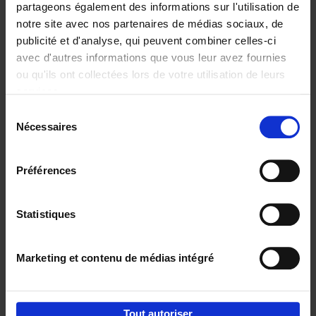
partageons également des informations sur l'utilisation de
notre site avec nos partenaires de médias sociaux, de
Ajouter au panier
publicité et d'analyse, qui peuvent combiner celles-ci
avec d'autres informations que vous leur avez fournies
Content Marketing like a
ou qu'ils ont collectées lors de votre utilisation de leurs
PRO
(EN)
services.
Clo Willaerts
Couverture souple
2023
352
Sélection
Nécessaires
du
€
37,
50
consentement
Préférences
Statistiques
Ajouter au panier
Marketing et contenu de médias intégré
Envie de bonnes idées de lecture, de
réductions, d’actions et d’inspiration ?
Tout autoriser