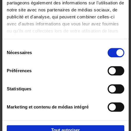
partageons également des informations sur l'utilisation de
notre site avec nos partenaires de médias sociaux, de
Ajouter au panier
publicité et d'analyse, qui peuvent combiner celles-ci
avec d'autres informations que vous leur avez fournies
The CARE Principles -
ou qu'ils ont collectées lors de votre utilisation de leurs
Leadership Playbook
(EN)
services.
Isabel Verstraete
Couverture souple
2024
216
Sélection
Nécessaires
du
€
34,
99
consentement
Préférences
Statistiques
Ajouter au panier
Marketing et contenu de médias intégré
Envie de bonnes idées de lecture, de
réductions, d’actions et d’inspiration ?
Tout autoriser