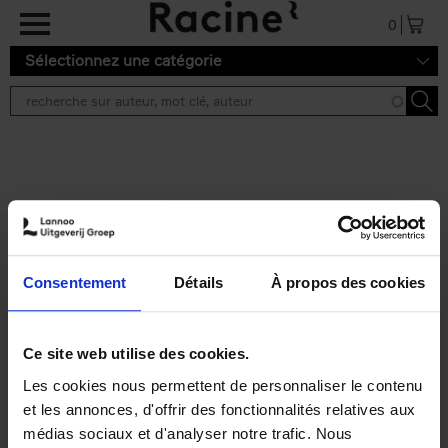
Aller au contenu principal
0
Sélectionnez une catégorie
Résultats de recherche ''
2 résultats
Does Your Brand Care?
(EN)
Isabel Verstraete
Consentement
Détails
À propos des cookies
Couverture souple
2021
147
€
34,
99
Ce site web utilise des cookies.
Les cookies nous permettent de personnaliser le contenu
et les annonces, d'offrir des fonctionnalités relatives aux
médias sociaux et d'analyser notre trafic. Nous