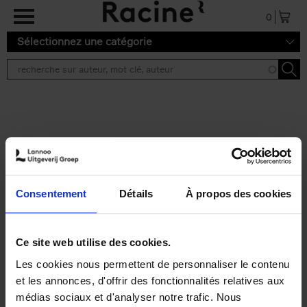
Aller au contenu principal
0
Sélectionnez une catégorie
Résultats de recherche ''
2 résultats
Operating With Positive
Impact
(EN)
Consentement
Détails
À propos des cookies
Axel Smits
Jochen Vincke
Couverture souple
2023
214
€
34,
99
Ce site web utilise des cookies.
Les cookies nous permettent de personnaliser le contenu
et les annonces, d'offrir des fonctionnalités relatives aux
médias sociaux et d'analyser notre trafic. Nous