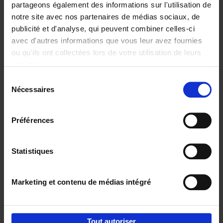
partageons également des informations sur l'utilisation de
notre site avec nos partenaires de médias sociaux, de
Ajouter au panier
publicité et d'analyse, qui peuvent combiner celles-ci
avec d'autres informations que vous leur avez fournies
Reward
(EN)
ou qu'ils ont collectées lors de votre utilisation de leurs
Axel Smits
Bart Van den Bussche
services.
Couverture souple
2024
222
Sélection
€
37,
50
Nécessaires
du
consentement
Préférences
Statistiques
Ajouter au panier
Marketing et contenu de médias intégré
Envie de bonnes idées de lecture, de
réductions, d’actions et d’inspiration ?
Tout autoriser