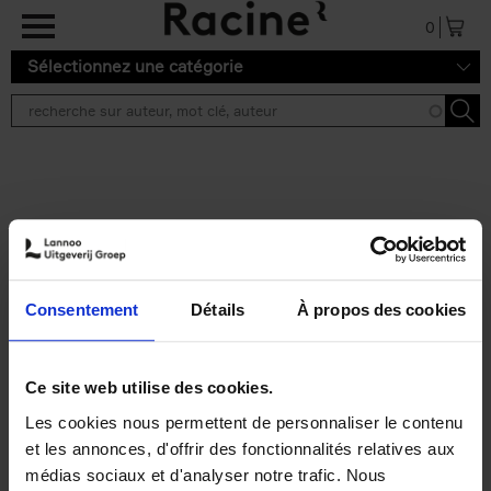
Aller au contenu principal
0
Sélectionnez une catégorie
Résultats de recherche ''
2 résultats
Operating With Positive
Impact
(EN)
Consentement
Détails
À propos des cookies
Axel Smits
Jochen Vincke
Couverture souple
2023
214
€
34,
99
Ce site web utilise des cookies.
Les cookies nous permettent de personnaliser le contenu
et les annonces, d'offrir des fonctionnalités relatives aux
médias sociaux et d'analyser notre trafic. Nous