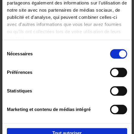
partageons également des informations sur l'utilisation de
notre site avec nos partenaires de médias sociaux, de
Ajouter au panier
publicité et d'analyse, qui peuvent combiner celles-ci
avec d'autres informations que vous leur avez fournies
Reward
(EN)
ou qu'ils ont collectées lors de votre utilisation de leurs
Axel Smits
Bart Van den Bussche
services.
Couverture souple
2024
222
Sélection
€
37,
50
Nécessaires
du
consentement
Préférences
Statistiques
Ajouter au panier
Marketing et contenu de médias intégré
Envie de bonnes idées de lecture, de
réductions, d’actions et d’inspiration ?
Tout autoriser