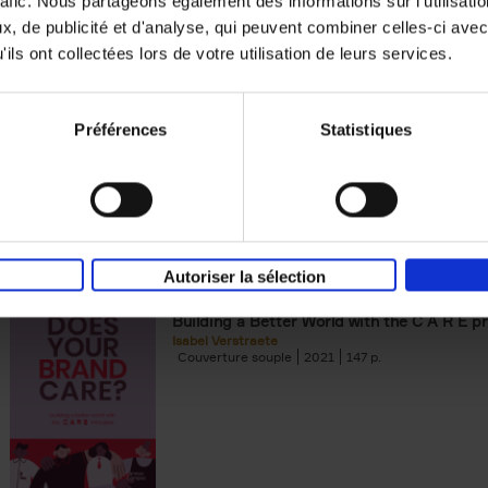
rafic. Nous partageons également des informations sur l'utilisati
, de publicité et d'analyse, qui peuvent combiner celles-ci avec
Building Bonds = Building Bus
ils ont collectées lors de votre utilisation de leurs services.
How to win buyers’ trust in a turbulent digi
Jochen Roef
Jozefien De Feyter
Carolien Boom
Couverture souple
2025
200
Préférences
Statistiques
Autoriser la sélection
Does Your Brand Care?
(EN)
Building a Better World with the C A R E pr
Isabel Verstraete
Couverture souple
2021
147