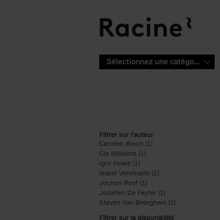
Aller au contenu principal
Sélectionnez une catégorie
Filtrer sur l'auteur
Carolien Boom (1)
Apply Carolien Boom fi
Clo Willaerts (1)
Apply Clo Willaerts filter
Igor Nowé (1)
Apply Igor Nowé filter
Isabel Verstraete (1)
Apply Isabel Verstrae
Jochen Roef (1)
Apply Jochen Roef filte
Jozefien De Feyter (1)
Apply Jozefien De 
Steven Van Belleghem (1)
Apply Steven V
Filtrer sur la disponibilité