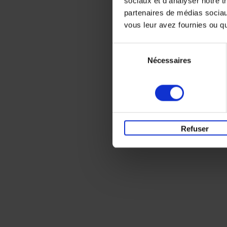
sociaux et d'analyser notre t
partenaires de médias sociaux
vous leur avez fournies ou qu'
Sélection
Nécessaires
du
consentement
Refuser