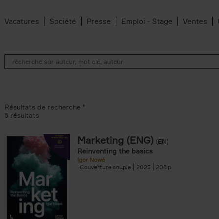
Vacatures
Société
Presse
Emploi - Stage
Ventes
Résultats de recherche ''
5 résultats
Marketing (ENG)
(EN)
lter
Reinventing the basics
Igor Nowé
Couverture souple
2025
208
te filter
r
Feyter filter
an Belleghem filter