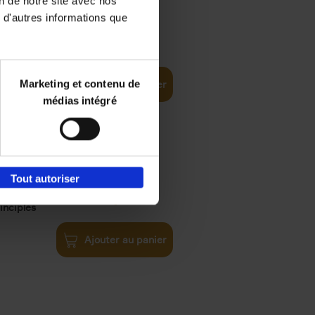
on de notre site avec nos
 d'autres informations que
iness
€
29,
99
(EN)
tal world
Marketing et contenu de
Ajouter au panier
médias intégré
Tout autoriser
€
34,
99
inciples
Ajouter au panier