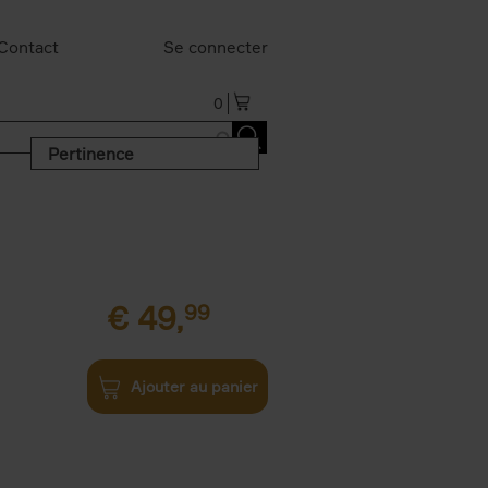
Contact
Se connecter
0
Pertinence
€
49,
99
Ajouter au panier