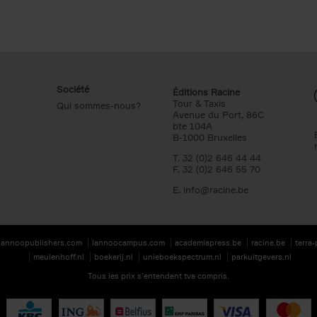
Société
Éditions Racine
Tour & Taxis
Qui sommes-nous?
Avenue du Port, 86C
bte 104A
B-1000 Bruxelles
T. 32 (0)2 646 44 44
F. 32 (0)2 646 55 70
E.
info@racine.be
lannoopublishers.com
lannoocampus.com
academiapress.be
racine.be
terra
meulenhoff.nl
boekerij.nl
unieboekspectrum.nl
parkuitgevers.nl
Tous les prix s’entendent tva compris.