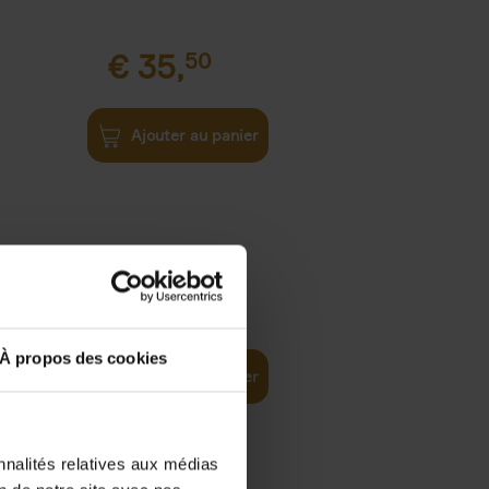
€
35,
50
Ajouter au panier
€
37,
50
)
ellent
À propos des cookies
Ajouter au panier
nnalités relatives aux médias