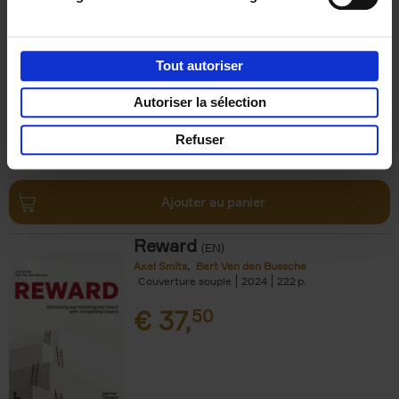
Impact
(EN)
Axel Smits
Jochen Vincke
Couverture souple
2023
214
Tout autoriser
€
34,
99
Autoriser la sélection
Refuser
Ajouter au panier
Reward
(EN)
Axel Smits
Bart Van den Bussche
Couverture souple
2024
222
€
37,
50