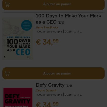
Ajouter au panier
100 Days to Make Your Mark
as a CEO
(EN)
Hans Smellinckx
Couverture souple
2025
144
€
34,
99
Ajouter au panier
Defy Gravity
(EN)
Cedric Dumont
Couverture souple
2025
144
€
34,
99