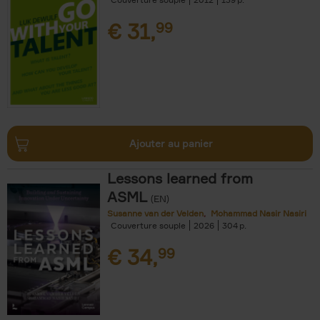
€
31,
99
Ajouter au panier
Lessons learned from
ASML
(EN)
Susanne van der Velden
Mohammad Nasir Nasiri
Couverture souple
2026
304
€
34,
99