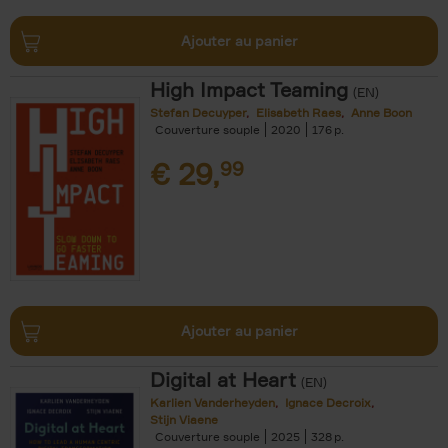
Ajouter au panier
High Impact Teaming
(EN)
Stefan Decuyper
Elisabeth Raes
Anne Boon
Couverture souple
2020
176
€
29,
99
Ajouter au panier
Digital at Heart
(EN)
Karlien Vanderheyden
Ignace Decroix
Stijn Viaene
Couverture souple
2025
328