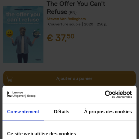
The Offer You Can't
Refuse
(EN)
Steven Van Belleghem
Couverture souple
2020
256
€
37,
50
Ajouter au panier
Why now? ENG
(EN)
Michael Humblet
Couverture souple
2023
208
Consentement
Détails
À propos des cookies
€
34,
99
Ce site web utilise des cookies.