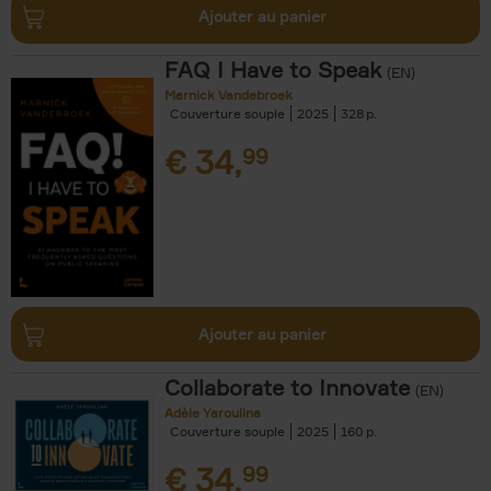
Ajouter au panier
FAQ I Have to Speak
(EN)
Marnick Vandebroek
Couverture souple
2025
328
€
34,
99
Ajouter au panier
Collaborate to Innovate
(EN)
Adèle Yaroulina
Couverture souple
2025
160
€
34,
99