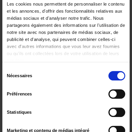
Les cookies nous permettent de personnaliser le contenu
et les annonces, d'offrir des fonctionnalités relatives aux
médias sociaux et d'analyser notre trafic. Nous
partageons également des informations sur l'utilisation de
Ajouter au panier
notre site avec nos partenaires de médias sociaux, de
publicité et d'analyse, qui peuvent combiner celles-ci
Trends in the Transformation
avec d'autres informations que vous leur avez fournies
Economy
(EN)
ou qu'ils ont collectées lors de votre utilisation de leurs
Christophe Jauquet
services.
Couverture souple
2024
360
Sélection
€
34,
99
Nécessaires
du
consentement
Préférences
Statistiques
Ajouter au panier
Operating With Positive
Marketing et contenu de médias intégré