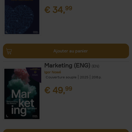
€
34,
99
Ajouter au panier
Marketing (ENG)
(EN)
Igor Nowé
Couverture souple
2025
208
€
49,
99