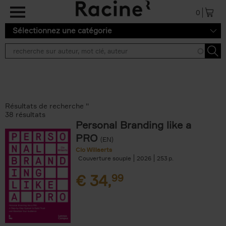
Aller au contenu principal
0
Sélectionnez une catégorie
Résultats de recherche ''
38 résultats
Personal Branding like a
PRO
(EN)
Clo Willaerts
Couverture souple
2026
253
€
34,
99