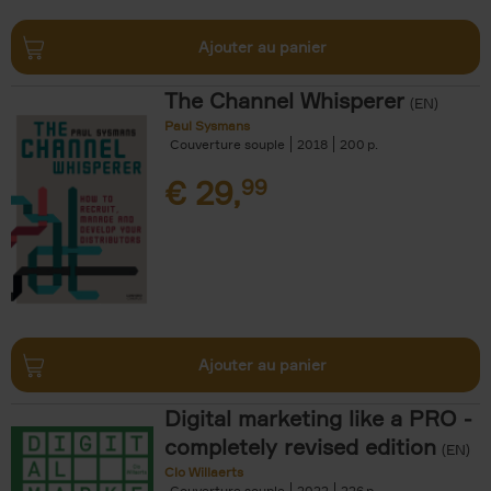
Ajouter au panier
The Channel Whisperer
(EN)
Paul Sysmans
Couverture souple
2018
200
€
29,
99
Ajouter au panier
Digital marketing like a PRO -
completely revised edition
(EN)
Clo Willaerts
Couverture souple
2022
226