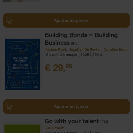
Ajouter au panier
Building Bonds = Building
Business
(EN)
Jochen Roef
Jozefien De Feyter
Carolien Boom
Couverture souple
2025
200
€
29,
99
Ajouter au panier
Go with your talent
(EN)
Luk Dewulf
Couverture souple
2012
139