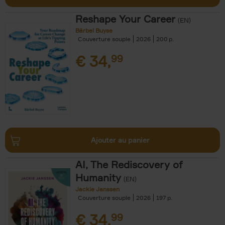
Reshape Your Career
(EN)
Bärbel Buyse
Couverture souple
2026
200
€
34,
99
Ajouter au panier
AI, The Rediscovery of
Humanity
(EN)
Jackie Janssen
Couverture souple
2026
197
€
34,
99