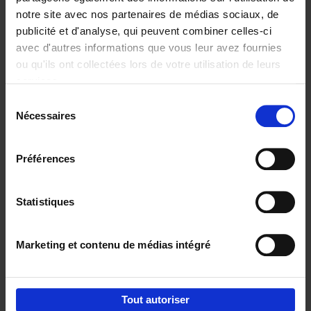
notre site avec nos partenaires de médias sociaux, de
€
29,
99
publicité et d'analyse, qui peuvent combiner celles-ci
avec d'autres informations que vous leur avez fournies
ou qu'ils ont collectées lors de votre utilisation de leurs
services.
Sélection
Nécessaires
du
Ajouter au panier
consentement
Digital marketing like a PRO -
Préférences
completely revised edition
(EN)
Clo Willaerts
Couverture souple
2022
226
Statistiques
€
35,
50
Marketing et contenu de médias intégré
Tout autoriser