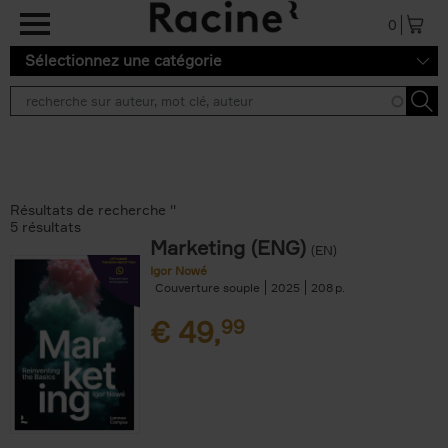
Aller au contenu principal
0
Sélectionnez une catégorie
Résultats de recherche ''
5 résultats
Marketing (ENG)
(EN)
Igor Nowé
Couverture souple
2025
208
€
49,
99