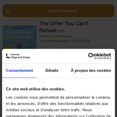
Ajouter au panier
The Offer You Can't
Refuse
(EN)
Steven Van Belleghem
Couverture souple
2020
256
€
37,
50
Consentement
Détails
À propos des cookies
Ajouter au panier
Ce site web utilise des cookies.
Les cookies nous permettent de personnaliser le contenu
Building Bonds = Building
et les annonces, d'offrir des fonctionnalités relatives aux
Business
(EN)
médias sociaux et d'analyser notre trafic. Nous
Jochen Roef
Jozefien De Feyter
Carolien Boom
partageons également des informations sur l'utilisation de
Couverture souple
2025
200