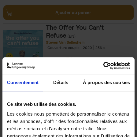
Ajouter au panier
The Offer You Can't
Refuse
(EN)
Steven Van Belleghem
Couverture souple
2020
256
€
37,
50
Consentement
Détails
À propos des cookies
Ajouter au panier
Ce site web utilise des cookies.
Les cookies nous permettent de personnaliser le contenu
Building Bonds = Building
et les annonces, d'offrir des fonctionnalités relatives aux
Business
(EN)
médias sociaux et d'analyser notre trafic. Nous
Jochen Roef
Jozefien De Feyter
Carolien Boom
partageons également des informations sur l'utilisation de
Couverture souple
2025
200