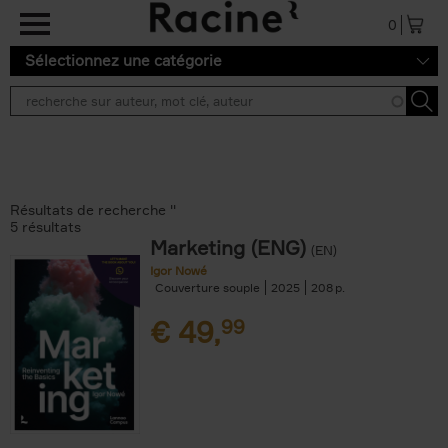
Aller au contenu principal
0
Sélectionnez une catégorie
Résultats de recherche ''
5 résultats
Marketing (ENG)
(EN)
Igor Nowé
Couverture souple
2025
208
€
49,
99