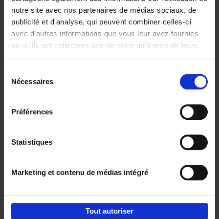
notre site avec nos partenaires de médias sociaux, de
€
29,
99
publicité et d'analyse, qui peuvent combiner celles-ci
avec d'autres informations que vous leur avez fournies
ou qu'ils ont collectées lors de votre utilisation de leurs
services.
Sélection
Nécessaires
du
Ajouter au panier
consentement
Digital marketing like a PRO -
Préférences
completely revised edition
(EN)
Clo Willaerts
Couverture souple
2022
226
Statistiques
€
35,
50
Marketing et contenu de médias intégré
Tout autoriser