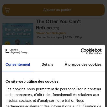
Ajouter au panier
The Offer You Can't
Refuse
(EN)
Steven Van Belleghem
Couverture souple
2020
256
€
37,
50
Consentement
Détails
À propos des cookies
Ajouter au panier
Ce site web utilise des cookies.
Les cookies nous permettent de personnaliser le contenu
Building Bonds = Building
et les annonces, d'offrir des fonctionnalités relatives aux
Business
(EN)
médias sociaux et d'analyser notre trafic. Nous
Jochen Roef
Jozefien De Feyter
Carolien Boom
partageons également des informations sur l'utilisation de
Couverture souple
2025
200