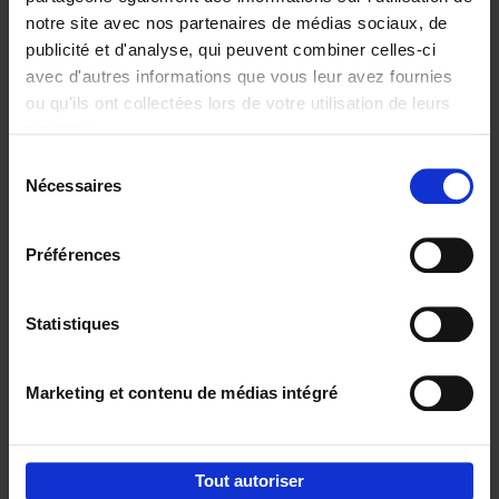
notre site avec nos partenaires de médias sociaux, de
€
29,
99
publicité et d'analyse, qui peuvent combiner celles-ci
avec d'autres informations que vous leur avez fournies
ou qu'ils ont collectées lors de votre utilisation de leurs
services.
Sélection
Nécessaires
du
Ajouter au panier
consentement
Digital marketing like a PRO -
Préférences
completely revised edition
(EN)
Clo Willaerts
Couverture souple
2022
226
Statistiques
€
35,
50
Marketing et contenu de médias intégré
Tout autoriser