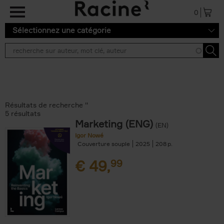
Aller au contenu principal
0
Sélectionnez une catégorie
Résultats de recherche ''
5 résultats
Marketing (ENG)
(EN)
Igor Nowé
Couverture souple
2025
208
€
49,
99