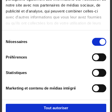
notre site avec nos partenaires de médias sociaux, de
€
29,
99
publicité et d'analyse, qui peuvent combiner celles-ci
avec d'autres informations que vous leur avez fournies
ou qu'ils ont collectées lors de votre utilisation de leurs
services.
Sélection
Nécessaires
du
Ajouter au panier
consentement
Digital marketing like a PRO -
Préférences
completely revised edition
(EN)
Clo Willaerts
Couverture souple
2022
226
Statistiques
€
35,
50
Marketing et contenu de médias intégré
Tout autoriser