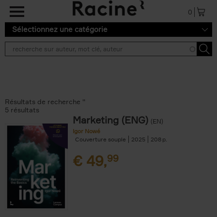
Aller au contenu principal
0
Sélectionnez une catégorie
Résultats de recherche ''
5 résultats
Marketing (ENG)
(EN)
Igor Nowé
Couverture souple
2025
208
€
49,
99