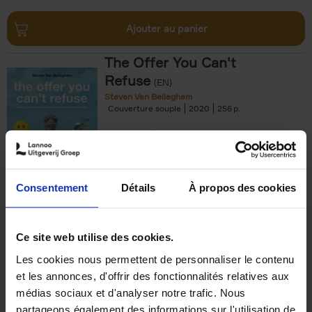
Ajouter au panier
The Offer You Can't
Refuse
(EN)
Steven Van Belleghem
Couverture souple
2020
256
€
37,
50
Consentement
Détails
À propos des cookies
Ajouter au panier
Ce site web utilise des cookies.
Les cookies nous permettent de personnaliser le contenu
Building Bonds = Building
et les annonces, d'offrir des fonctionnalités relatives aux
Business
(EN)
médias sociaux et d'analyser notre trafic. Nous
Jochen Roef
Jozefien De Feyter
Carolien Boom
partageons également des informations sur l'utilisation de
Couverture souple
2025
200